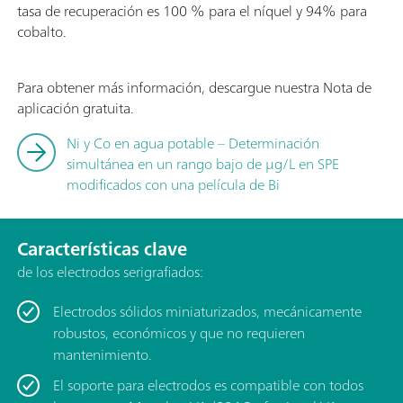
tasa de recuperación es 100 % para el níquel y 94% para
cobalto.
Para obtener más información, descargue nuestra Nota de
aplicación gratuita.
Ni y Co en agua potable – Determinación
simultánea en un rango bajo de µg/L en SPE
modificados con una película de Bi
Características clave
de los electrodos serigrafiados:
Electrodos sólidos miniaturizados, mecánicamente
robustos, económicos y que no requieren
mantenimiento.
El soporte para electrodos es compatible con todos