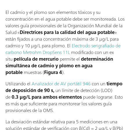
El cadmio y el plomo son elementos tóxicos y su
concentración en el agua potable debe ser monitoreada. Los
valores guía provisionales de la Organización Mundial de la
Salud «
Directrices para la calidad del agua potable
»
están fijados a una concentración máxima de 3 µg/L para
cadmio y 10 µg/L para plomo. El
Electrodo serigrafiado de
carbono Metrohm DropSens 11L
modificado con un ex
situ
película de mercurio
permite el
determinación
simultánea de cadmio y plomo en agua
potable
muestras (
Figura 4
).
Utilizando el
Analizador de AV portátil 946
con un
tiempo
de deposición de 90 s,
un límite de detección (LOD)
de
0.3 µg/L para ambos elementos
puede lograrse. Esto
es más que suficiente para monitorear los valores guía
provisionales de la OMS.
La desviación estándar relativa para 5 mediciones en una
solución estándar de verificación con β(Cd) = 2 µg/L y β(Pb)