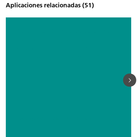
Aplicaciones relacionadas (51)
Determinación de ultratrazas de
uranio(VI) en agua potable por
voltamperometría de redisolución
adsortiva según DIN 38406-17
// Agua potable
// Alimentos y bebidas