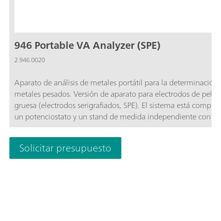
946 Portable VA Analyzer (SPE)
2.946.0020
Aparato de análisis de metales portátil para la determinación
metales pesados. Versión de aparato para electrodos de pelíc
gruesa (electrodos serigrafiados, SPE). El sistema está compue
un potenciostato y un stand de medida independiente con u
agitador incorporado y electrodos intercambiables. El aparato
controla con el software Portable VA Analyzer. La alimentaci
Solicitar presupuesto
eléctrica se realiza a través del conector USB y de la batería
recargable incorporada. El aparato se entrega en un maletín 
transporte con todos los accesorios necesarios. Los electrodos
película gruesa no están incluidos en el suministro básico.