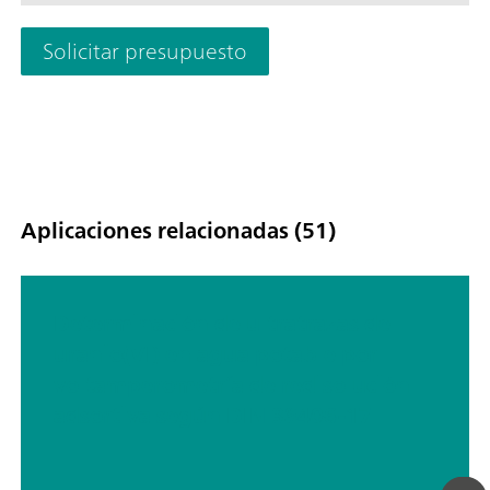
Solicitar presupuesto
Aplicaciones relacionadas (51)
Determinación de ultratrazas de
uranio(VI) en agua potable por
voltamperometría de redisolución
adsortiva según DIN 38406-17