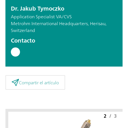
Dr. Jakub Tymoczko
Application Specialist VA/CVS
Metrohm International Headquarters, Herisau,
Switzerland
Contacto
Compartir el artículo
2
/
3