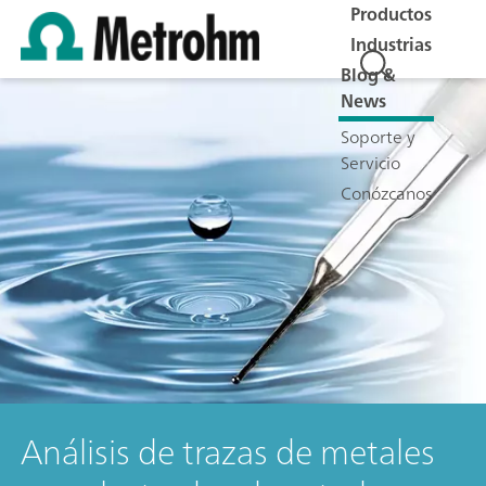
Productos
Industrias
Blog &
News
Soporte y
Servicio
Conózcanos
Análisis de trazas de metales