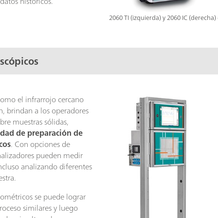
 datos históricos.
2060 TI (izquierda) y 2060 IC (derecha
scópicos
como el infrarrojo cercano
n, brindan a los operadores
bre muestras sólidas,
idad de preparación de
cos
. Con opciones de
nalizadores pueden medir
ncluso analizando diferentes
stra.
iométricos se puede lograr
roceso similares y luego