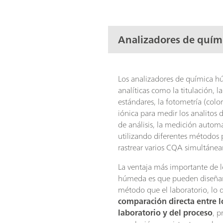
Analizadores de quí
Los analizadores de química h
analíticas como la titulación, 
estándares, la fotometría (colo
iónica para medir los analitos d
de análisis, la medición automá
utilizando diferentes métodos 
rastrear varios CQA simultáne
La ventaja más importante de l
húmeda es que pueden diseñar
método que el laboratorio, lo
comparación directa entre l
laboratorio y del proceso
, 