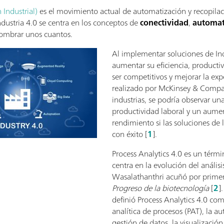
 Industrial)
es el movimiento actual de automatización y recopilaci
ndustria 4.0 se centra en los conceptos de
conectividad
,
automat
nombrar unos cuantos.
Al implementar soluciones de Ind
aumentar su eficiencia, productiv
ser competitivos y mejorar la exp
realizado por McKinsey & Compan
industrias, se podría observar un
productividad laboral y un aume
rendimiento si las soluciones de
con éxito [
1
].
Process Analytics 4.0 es un térmi
centra en la evolución del anális
Wasalathanthri acuñó por primera
Progreso de la biotecnología
[
2
]
definió Process Analytics 4.0 com
analítica de procesos (PAT), la a
gestión de datos, la visualizació