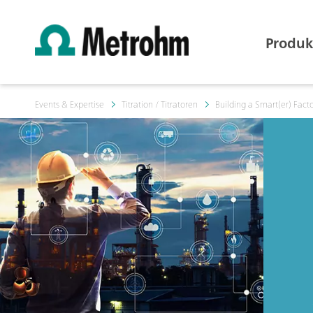
Produk
Events & Expertise
Titration / Titratoren
Building a Smart(er) Fact