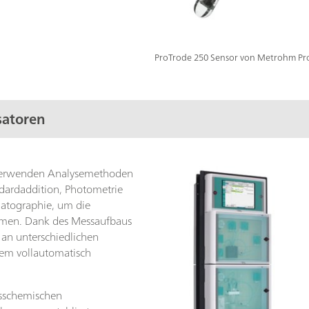
ProTrode 250 Sensor von Metrohm Pro
satoren
verwenden Analysemethoden
ndardaddition, Photometrie
matographie, um die
immen. Dank des Messaufbaus
an unterschiedlichen
tem vollautomatisch
asschemischen