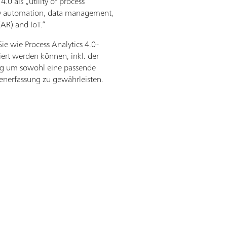
.0 als „utility of process
say automation, data management,
(AR) and IoT.“
ie wie Process Analytics 4.0-
ert werden können, inkl. der
ng um sowohl eine passende
enerfassung zu gewährleisten.