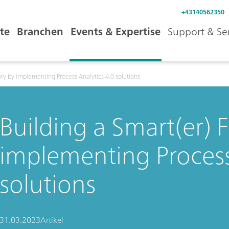
+43140562350
te
Branchen
Events & Expertise
Support & Se
ory by implementing Process Analytics 4.0 solutions
Building a Smart(er) 
implementing Process
solutions
31.03.2023
Artikel