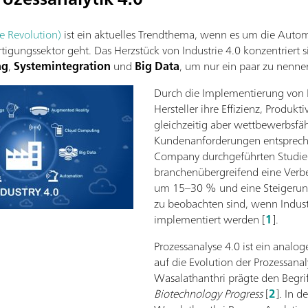
le Revolution)
ist ein aktuelles Trendthema, wenn es um die Autom
gungssektor geht. Das Herzstück von Industrie 4.0 konzentriert s
ng
,
Systemintegration
und
Big Data
, um nur ein paar zu nenne
Durch die Implementierung von 
Hersteller ihre Effizienz, Produkti
gleichzeitig aber wettbewerbsfä
Kundenanforderungen entspreche
Company durchgeführten Studie w
branchenübergreifend eine Verbe
um 15–30 % und eine Steigeru
zu beobachten sind, wenn Indust
implementiert werden [
1
].
Prozessanalyse 4.0 ist ein analoge
auf die Evolution der Prozessana
Wasalathanthri prägte den Begriff 
Biotechnology Progress
[
2
]. In d