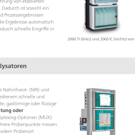
hrung von etablierten
 Dadurch ist sowohl ein
nd Prozessergebnissen
die Ergebnisse automatisch
durch schnelle Eingriffe in
2060 TI (links) und 2060 IC (rechts) v
lysatoren
e Nahinfrarot- (NIR) und
edienern schnelle und
e, gasförmige oder flüssige
itung oder
tiplexing-Optionen (MUX)
ehrere Probenpunkte messen
 jedem Probenort