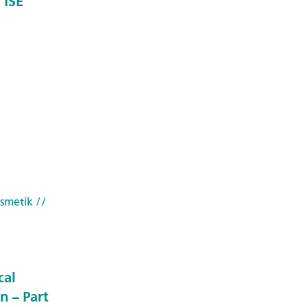
 ISE
smetik
//
cal
n – Part