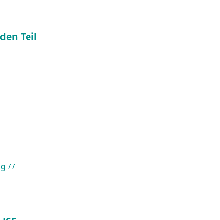
den Teil
ng
//