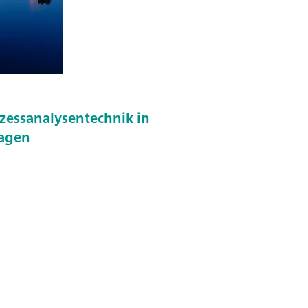
ozessanalysentechnik in
agen