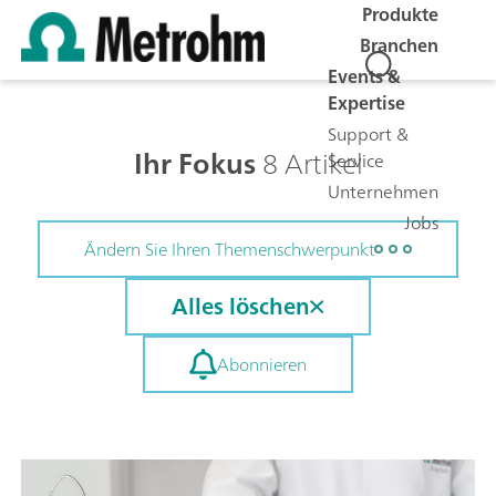
Produkte
Branchen
Events &
Expertise
Support &
Ihr Fokus
8 Artikel
Service
Unternehmen
Jobs
Ändern Sie Ihren Themenschwerpunkt
Alles löschen
Abonnieren