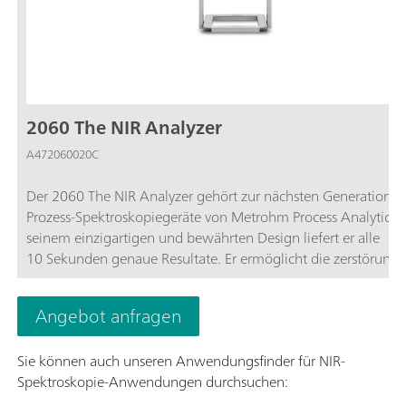
2060 The NIR Analyzer
A472060020C
Der 2060 The NIR Analyzer gehört zur nächsten Generation d
Prozess-Spektroskopiegeräte von Metrohm Process Analytics. 
seinem einzigartigen und bewährten Design liefert er alle
10 Sekunden genaue Resultate. Er ermöglicht die zerstörungs
Analyse von Flüssigkeiten und Feststoffen direkt in der Prozess
oder in einem Reaktionsgefäss unter Verwendung von Lichtlei
Angebot anfragen
und Kontaktsonden. Er ist auf den Anschluss von bis zu fünf (
Sonden und/oder Durchflusszellen ausgelegt. Mithilfe unsere
Sie können auch unseren Anwendungsfinder für NIR-
vielseitigen embedded Software können alle fünf Kanäle
Spektroskopie-Anwendungen durchsuchen:
unabhängig voneinander konfiguriert werden.Als Teil der 20
Plattform bietet der 2060 The NIR Analyzer ein modulares Ko