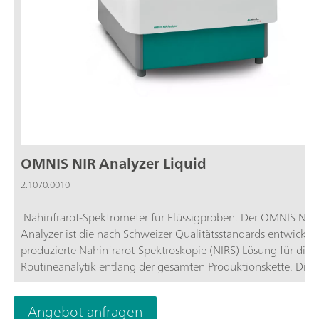
OMNIS NIR Analyzer Liquid
2.1070.0010
Nahinfrarot-Spektrometer für Flüssigproben. Der OMNIS NIR
Analyzer ist die nach Schweizer Qualitätsstandards entwickel
produzierte Nahinfrarot-Spektroskopie (NIRS) Lösung für die
Routineanalytik entlang der gesamten Produktionskette. Die
Nutzung neuester Technologien und die Einbindung in die
moderne OMNIS Software spiegeln sich in der Geschwindigkei
Angebot anfragen
Bedienbarkeit und dem flexiblen Einsatz dieser NIR-Spektrom