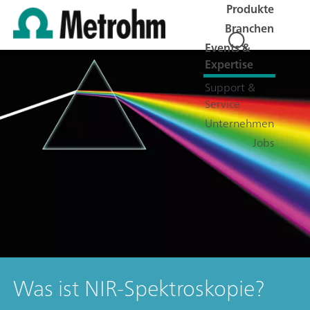
Produkte
Branchen
Events &
Expertise
Support &
Service
Unternehmen
Jobs
Was ist NIR-Spektroskopie?