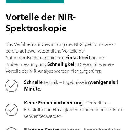
wider.Die Vorteile des OMNIS NIR Analyzer Liquid im
Überblick:Messungen von Flüssigproben in weniger als 10
Vorteile der NIR-
Sekunden; Temperaturkontrolle an der Probe von 25°C – 80°C
Spektroskopie
Automatische Erkennung des Einsetzen und der Entnahme de
Probengefässes; Einfache Einbindung in ein Automationssys
oder Verknüpfung mit weiteren Analysetechnologien (Titratio
Das Verfahren zur Gewinnung des NIR-Spektrums weist
Unterstützung zahlreicher Probengefässe mit unterschiedliche
bereits auf zwei wesentliche Vorteile der
Pfadlänge;
Nahinfrarotspektroskopie hin:
Einfachheit
bei der
Probenmessung und
Schnelligkei
t. Diese und weitere
Vorteile der NIR-Analyse werden hier aufgeführt:
Schnelle
Technik – Ergebnisse in
weniger als 1
Minute
.
Keine Probenvorbereitung
erforderlich –
Feststoffe und Flüssigkeiten können in reiner Form
verwendet werden.