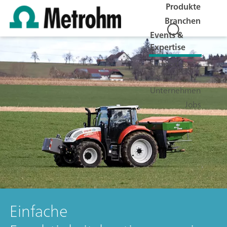
Produkte
Branchen
Events &
Expertise
Support &
Service
Unternehmen
Jobs
Einfache