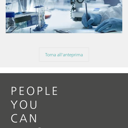
// Articolo
// Spettroscopia nel vicino infrarosso (NIR)
// Misure dirette
Torna all'anteprima
PEOPLE
YOU
CAN