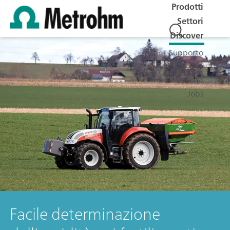
Prodotti
Settori
Discover
Supporto
& Service
Società
Jobs
Facile determinazione