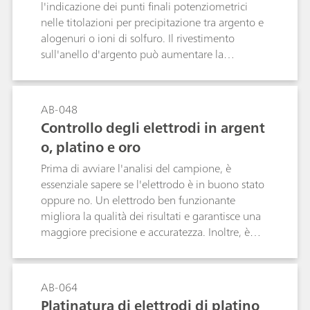
catione radicale elettrogenerato. L'UV/VIS-SEC
l'indicazione dei punti finali potenziometrici
fornisce un potente strumento per lo studio in
nelle titolazioni per precipitazione tra argento e
situ di specie a vita più breve, meccanismi di
alogenuri o ioni di solfuro. Il rivestimento
reazione e di cinetica in un'ampia varietà di
sull'anello d'argento può aumentare la
molecole elettrochimiche attive organiche,
sensibilità dell'elettrodo e quindi ridurre il limite
inorganiche e molecole biologiche.
di rilevamento. Per questo motivo in commercio
è disponibile un'ampia gamma di elettrodi in
AB-048
argento rivestiti. In questo bollettino si descrive
Controllo degli elettrodi in argent
come è possibile rivestire l'anello d'argento
o, platino e oro
degli elettrodi in argento con AgCl, AgBr, AgI o
Ag2S mediante elettrolisi.
Prima di avviare l'analisi del campione, è
essenziale sapere se l'elettrodo è in buono stato
oppure no. Un elettrodo ben funzionante
migliora la qualità dei risultati e garantisce una
maggiore precisione e accuratezza. Inoltre, è
possibile omettere la tediosa operazione di
tracciamento degli errori e nessun campione è
sprecato a causa di un elettrodo vecchio o
AB-064
difettoso. Esistono molti modi per controllare gli
Platinatura di elettrodi di platino