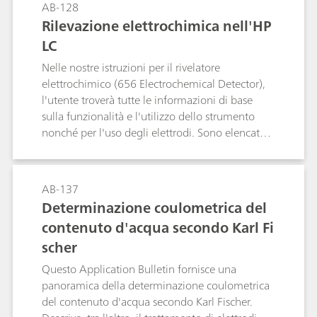
AB-128
Misure della conducibilità in campioni d'acqua;
Rilevazione elettrochimica nell'HP
TDS – Total Dissolved Solids; Titolazioni
LC
conduttimetriche;
Nelle nostre istruzioni per il rivelatore
elettrochimico (656 Electrochemical Detector),
l'utente troverà tutte le informazioni di base
sulla funzionalità e l'utilizzo dello strumento
nonché per l'uso degli elettrodi. Sono elencate
anche delle note sui requisiti del sistema di
separazione, per es. cause e rimedi di guasti di
rilevamento.Questo Application Bulletin è
AB-137
destinato a fornire da un lato una panoramica
Determinazione coulometrica del
delle più importanti classi di composti e di
contenuto d'acqua secondo Karl Fi
alcuni composti, ben determinabili
scher
ossidativamente, cioè con limiti di rilevazione
nel range pg e dall'altro, sulla base di alcuni
Questo Application Bulletin fornisce una
esempi, illustrare possibili condizioni di lavoro
panoramica della determinazione coulometrica
per la separazione e la rilevazione
del contenuto d'acqua secondo Karl Fischer.
elettrochimica.