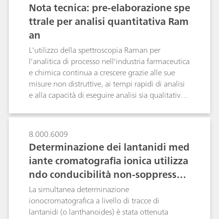
pratiche sono raccomandate per gli utenti finali
Nota tecnica: pre-elaborazione spe
che operano nell'ambiente farmaceutico e
ttrale per analisi quantitativa Ram
possono essere estese anche ad altri settori.
an
Questo documento è inteso come riferimento
generale per gli utenti di NanoRam-1.064 che
L'utilizzo della spettroscopia Raman per
vorrebbero costruire una SOP per lo sviluppo, la
l'analitica di processo nell'industria farmaceutica
convalida e l'implementazione del metodo.
e chimica continua a crescere grazie alle sue
misure non distruttive, ai tempi rapidi di analisi
e alla capacità di eseguire analisi sia qualitative
che quantitative. Gli algoritmi di pre-
elaborazione spettrale sono abitualmente
applicati ai dati spettroscopici quantitativi, al
8.000.6009
fine di migliorare le caratteristiche spettrali
Determinazione dei lantanidi med
riducendo al minimo la variabilità non correlata
iante cromatografia ionica utilizza
all'analita in questione. In questa nota tecnica
ndo conducibilità non-soppressa e
vengono trattate le principali opzioni di pre-
elaborazione pertinenti alla spettroscopia
rilevazione UV/VIS rilevamento
La simultanea determinazione
Raman, con esempi di applicazioni reali, e
ionocromatografica a livello di tracce di
vengono esaminati gli algoritmi disponibili nel
lantanidi (o lanthanoides) è stata ottenuta
software B&W Tek e Metrohm in modo che il