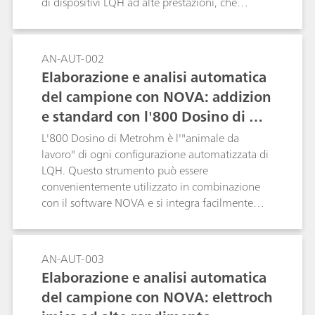
di dispositivi LQH ad alte prestazioni, che
vengono combinati con il settore Autolab e
controllati direttamente dal software NOVA.
AN-AUT-002
Elaborazione e analisi automatica
del campione con NOVA: addizion
e standard con l'800 Dosino di Me
trohm
L'800 Dosino di Metrohm è l'"animale da
lavoro" di ogni configurazione automatizzata di
LQH. Questo strumento può essere
convenientemente utilizzato in combinazione
con il software NOVA e si integra facilmente
nelle misure elettrochimiche effettuate con i
sistemi Autolab.
AN-AUT-003
Elaborazione e analisi automatica
del campione con NOVA: elettroch