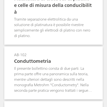
elettrodi di metallo, ad esempio mediante
e celle di misura della conducibilit
misura dei potenziali di ossidoriduzione,
à
titolazione potenziometrica o titolazione
bivoltammetrica. In questo bollettino vengono
Tramite separazione elettrolitica da una
descritti i metodi migliori per i vari elettrodi di
soluzione di platinatura è possibile rivestire
metallo Metrohm disponibili.
semplicemente gli elettrodi di platino con nero
di platino.
AB-102
Conduttometria
Il presente bollettino consta di due parti. La
prima parte offre una panoramica sulla teoria,
mentre ulteriori dettagli sono descritti nella
monografia Metrohm "Conductometry". Nella
seconda parte pratica vengono trattati i seguenti
argomenti:Misure della conducibilità in
generale; Determinazione delle costanti di cella;
Determinazione del coefficiente di temperatura;