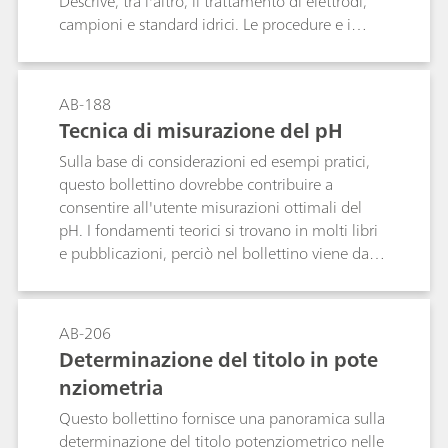
Descrive, tra l'altro, il trattamento di elettrodi,
campioni e standard idrici. Le procedure e i
parametri descritti sono conformi alla norma
ASTM E1064.
AB-188
Tecnica di misurazione del pH
Sulla base di considerazioni ed esempi pratici,
questo bollettino dovrebbe contribuire a
consentire all'utente misurazioni ottimali del
pH. I fondamenti teorici si trovano in molti libri
e pubblicazioni, perciò nel bollettino viene dato
maggior spazio alla pratica.
AB-206
Determinazione del titolo in pote
nziometria
Questo bollettino fornisce una panoramica sulla
determinazione del titolo potenziometrico nelle