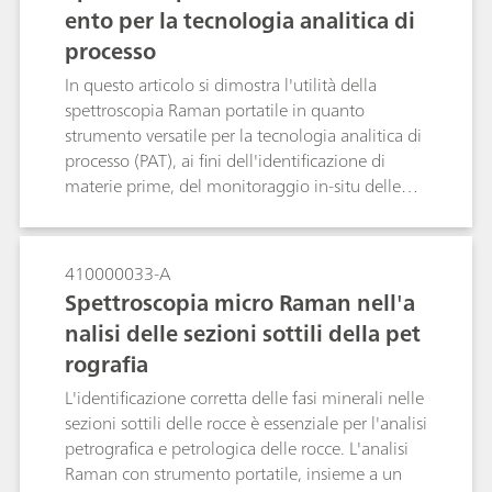
ento per la tecnologia analitica di
processo
In questo articolo si dimostra l'utilità della
spettroscopia Raman portatile in quanto
strumento versatile per la tecnologia analitica di
processo (PAT), ai fini dell'identificazione di
materie prime, del monitoraggio in-situ delle
reazioni nello sviluppo dei principi attivi
farmaceutici (API) e per il monitoraggio dei
processi in tempo reale. L'identificazione delle
410000033-A
materie prime serve per la verifica dei materiali
Spettroscopia micro Raman nell'a
di partenza come richiesto dal Piano di
nalisi delle sezioni sottili della pet
cooperazione nelle ispezioni farmaceutiche
rografia
(PIC/S) e dalle Buone prassi di fabbricazione
correnti (cGMP) e può essere attuata subito con
L'identificazione corretta delle fasi minerali nelle
lo strumento Raman palmare. I sistemi Raman
sezioni sottili delle rocce è essenziale per l'analisi
portatili consentono agli utenti di eseguire
petrografica e petrologica delle rocce. L'analisi
misure per la comprensione dei processi e anche
Raman con strumento portatile, insieme a un
per fornire prove di concetto per le misure