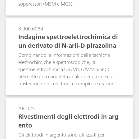
preconcentrazione. Utilizzando una sola
soppressori (MSM e MCS).
impostazione analitica e senza risciacquo
supplementare, possono essere analizzati
campioni contenenti sia ultratracce, sia alte
8.000.6084
concentrazioni.Come le altre tecniche in linea di
Indagine spettroelettrochimica di
Metrohm, la tecnica MiPCT-ME presentata
un derivato di N-aril-D pirazolina
riduce il carico di lavoro, garantisce la completa
tracciabilità, è priva di effetti memoria e migliora
Combinando le informazioni delle tecniche
significativamente la precisione e la
elettrochimiche e spettroscopiche, la
riproducibilità dei risultati.
spettroelettrochimica UV/VIS (UV/VIS-SEC)
permette una completa analisi dei processi di
trasferimento di elettroni e complesse reazioni
redox. L'ossidazione anodica di un derivato N-
aril-D 2-pirazolina è stato indagato combinando
voltammetria ciclica e spettroscopia UV/VIS.
AB-025
L'assorbanza UV/VIS misurata in situ raffigura i
Rivestimenti degli elettrodi in arg
cambiamenti di assorbimento che hanno
ento
accompagnato l'ossidazione anodica e che con
essa potrebbero dimostrare la stabilità del
Gli elettrodi in argento sono utilizzati per