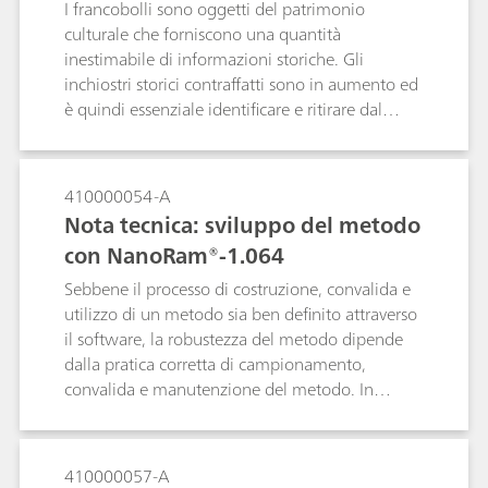
I francobolli sono oggetti del patrimonio
culturale che forniscono una quantità
inestimabile di informazioni storiche. Gli
inchiostri storici contraffatti sono in aumento ed
è quindi essenziale identificare e ritirare dal
mercato i francobolli falsi. Al tal fine si utilizza lo
strumento portatile Raman i-Raman EX® con un
laser da 1.064 nm perché riduce al minimo la
410000054-A
fluorescenza sull'inchiostro. Lo strumento i-
Nota tecnica: sviluppo del metodo
Raman EX® permette inoltre di ridurre la
con NanoRam®-1.064
potenza del laser fino all'1% per evitare di
bruciare il campione, mentre il
Sebbene il processo di costruzione, convalida e
videomicroscopio Raman analizza i più piccoli
utilizzo di un metodo sia ben definito attraverso
dettagli, cosa essenziale per l'analisi del
il software, la robustezza del metodo dipende
patrimonio culturale di una busta da lettera
dalla pratica corretta di campionamento,
storica del 1885.
convalida e manutenzione del metodo. In
questo documento, descriveremo in dettaglio le
pratiche raccomandate per l'utilizzo del metodo
multivariato con NanoRam -1.064. Queste
410000057-A