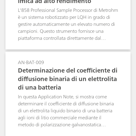
imica ad alto rendimento
L'858 Professional Sample Processor di Metrohm
è un sistema robotizzato per LQH in grado di
gestire automaticamente un elevato numero di
campioni. Questo strumento fornisce una
piattaforma controllata direttamente dal
software NOVA ed esegue insieme ai
potenziostati/galvanostati Autolab misure
elettrochimiche automatizzate ad alto
AN-BAT-009
rendimento.
Determinazione del coefficiente di
diffusione binaria di un elettrolita
di una batteria
In questa Application Note, si mostra come
determinare il coefficiente di diffusione binaria
di un elettrolita liquido binario di una batteria
agli ioni di litio commerciale mediante il
metodo di polarizzazione galvanostatica
pulsata.