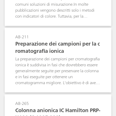
comuni soluzioni di misurazione.In molte
pubblicazioni vengono descritti solo i metodi
con indicatori di colore. Tuttavia, per la
determinazione del titolo si dovrebbero
scegliere possibilmente le stesse condizioni di
titolazione dell'analisi vera e propria. Nelle
AB-211
seguenti tabelle sono state riassunte le sostanze
Preparazione dei campioni per la c
di titolazione standard adatte per mezzi
romatografia ionica
titolazione ed elettrodi importanti nonché altre
informazioni. Viene descritto poi un esempio di
La preparazione dei campioni per cromatografia
come potrebbe apparire una norma lavoro per
ionica è suddivisa in fasi che dovrebbero essere
determinazione del titolo.
generalmente seguite per preservare la colonna
e in fasi eseguite per ottenere un
cromatogramma migliore. L'obiettivo è di avere
la sostanza da determinare in forma ionica nella
soluzione, senza la presenza di sostanze
interferenti.
AB-265
Colonna anionica IC Hamilton PRP-