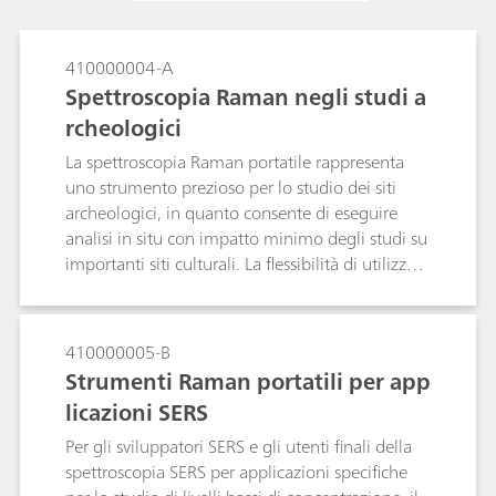
410000004-A
Spettroscopia Raman negli studi a
rcheologici
La spettroscopia Raman portatile rappresenta
uno strumento prezioso per lo studio dei siti
archeologici, in quanto consente di eseguire
analisi in situ con impatto minimo degli studi su
importanti siti culturali. La flessibilità di utilizzo
della sonda a fibre ottiche e del
videomicroscopio montato su treppiede con
uno strumento leggero riduce la necessità del
410000005-B
campionamento e aumenta la capacità di
Strumenti Raman portatili per app
effettuare misure rappresentative su quelle che
licazioni SERS
possono essere aree molto grandi di campioni.
Le informazioni ottenute tramite spettroscopia
Per gli sviluppatori SERS e gli utenti finali della
Raman aiutano a capire i materiali utilizzati per
spettroscopia SERS per applicazioni specifiche
la costruzione e a restaurare importanti siti