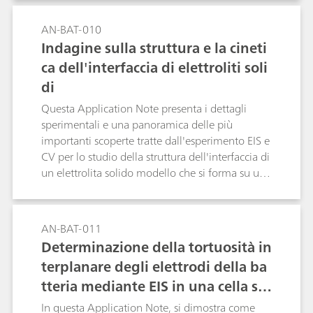
AN-BAT-010
Indagine sulla struttura e la cineti
ca dell'interfaccia di elettroliti soli
di
Questa Application Note presenta i dettagli
sperimentali e una panoramica delle più
importanti scoperte tratte dall'esperimento EIS e
CV per lo studio della struttura dell'interfaccia di
un elettrolita solido modello che si forma su un
elettrodo GC dalla geometria planare a contatto
con un elettrolita organico per batteria tipico.
AN-BAT-011
Determinazione della tortuosità in
terplanare degli elettrodi della ba
tteria mediante EIS in una cella si
mmetrica al litio-ferro-fosfato
In questa Application Note, si dimostra come