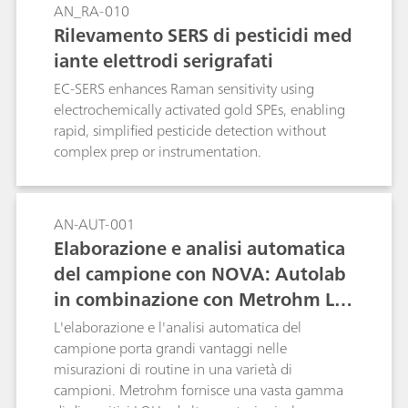
AN_RA-010
materiale combinato; elettroliti per le batterie
Rilevamento SERS di pesticidi med
agli ioni di litio;
iante elettrodi serigrafati
EC-SERS enhances Raman sensitivity using
electrochemically activated gold SPEs, enabling
rapid, simplified pesticide detection without
complex prep or instrumentation.
AN-AUT-001
Elaborazione e analisi automatica
del campione con NOVA: Autolab
in combinazione con Metrohm Liq
uid Handling
L'elaborazione e l'analisi automatica del
campione porta grandi vantaggi nelle
misurazioni di routine in una varietà di
campioni. Metrohm fornisce una vasta gamma