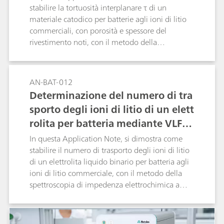
stabilire la tortuosità interplanare τ di un
materiale catodico per batterie agli ioni di litio
commerciali, con porosità e spessore del
rivestimento noti, con il metodo della
spettroscopia di impedenza elettrochimica (EIS).
AN-BAT-012
Determinazione del numero di tra
sporto degli ioni di litio di un elett
rolita per batteria mediante VLF-EI
S
In questa Application Note, si dimostra come
stabilire il numero di trasporto degli ioni di litio
di un elettrolita liquido binario per batteria agli
ioni di litio commerciale, con il metodo della
spettroscopia di impedenza elettrochimica a
frequenza molto bassa (VLF-EIS).