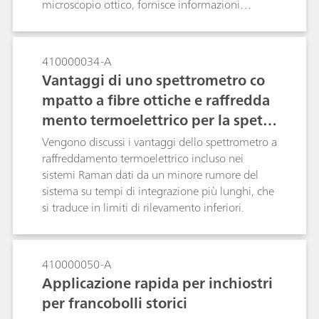
microscopio ottico, fornisce informazioni
Raman da implementare in impianti pilota o siti
chimiche e immagini ottiche in grado di fornire
di produzione su larga scala. Che sia utilizzato
una maggiore certezza dell'identificazione
per le reazioni note eseguite in modo ripetitivo
rispetto alla microscopia ottica utilizzata
410000034-A
oppure per il monitoraggio di processo online
tradizionalmente da sola.
Vantaggi di uno spettrometro co
continuo delle reazioni, Raman offre una
soluzione pratica per la comprensione del
mpatto a fibre ottiche e raffredda
processo e la base del controllo del processo.
mento termoelettrico per la spettr
oscopia Raman e a fluorescenza
Vengono discussi i vantaggi dello spettrometro a
raffreddamento termoelettrico incluso nei
sistemi Raman dati da un minore rumore del
sistema su tempi di integrazione più lunghi, che
si traduce in limiti di rilevamento inferiori.
410000050-A
Applicazione rapida per inchiostri
per francobolli storici