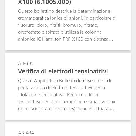
X100 (6.1005.000)
Questo bollettino descrive la determinazione
cromatografica ionica di anioni, in particolare di
fluoruro, cloro, nitriti, bromuro, nitrato,
ortofosfato e solfato e utilizza la colonna
anionica IC Hamilton PRP-X100 con e senza
soppressione chimica.
AB-305
Verifica di elettrodi tensioattivi
Questo Application Bulletin descrive i metodi
per la verifica di elettrodi tensioattivi per la
titolazione tensioattiva. Per gli elettrodi
tensioattivi per la titolazione di tensioattivi ionici
(Ionic Surfactant electrodes) viene effettuata una
determinazione di sodio dodecil solfato (SDS o
SLS) con TEGO®trant. Per gli elettrodi tensioattivi
impiegati nella titolazione di tensioattivi
AB-434