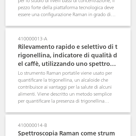
per lo studio di livelli bassi di concentrazione, il
archeologici, nonché a capire il deterioramento
pezzo forte della piattaforma tecnologica deve
in corso, quale ausilio nei lavori di restauro e
essere una configurazione Raman in grado di
conservazione.
garantire prestazioni a livello di laboratorio
affidabili e che sia economicamente
conveniente e portatile, in modo da consentire
410000013-A
loro di affrontare i problemi reali. Il sistema i-
Rilevamento rapido e selettivo di t
Raman Plus portatile, insieme all'accessorio per
rigonellina, indicatore di qualità d
il campionamento, il videomicroscopio BAC151,
el caffè, utilizzando uno spettrom
rappresenta la configurazione ideale. Con
prestazioni e flessibilità di utilizzo grazie alle
etro Raman portatile
Lo strumento Raman portatile viene usato per
diverse potenze e dimensioni dello spot laser per
quantificare la trigonellina, un alcaloide che
la ricerca SERS.
contribuisce ai vantaggi per la salute di alcuni
alimenti. Viene descritto un metodo semplice
per quantificare la presenza di trigonellina
diluita in soluzioni utilizzando la spettroscopia
Raman con superficie migliorata. Lo strumento
Raman portatile potrebbe essere utilizzato nel
410000014-B
controllo di qualità di alcuni cibi, come caffè e
Spettroscopia Raman come strum
quinoa.