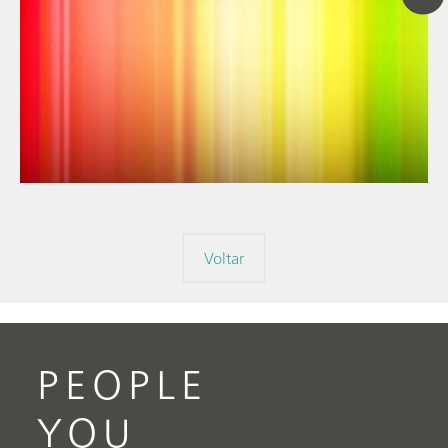
// Blog post
// Espectroscopia no infravermelho próximo (NIRS)
// Espectroeletroquímica
Voltar
PEOPLE
YOU