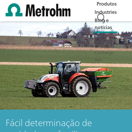
Produtos
Industries
Blog e
notícias
Suporte e
Serviços
Conheça-
nos
Fácil determinação de