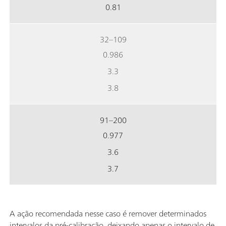
0.81
32–109
0.986
3.3
3.8
91–200
0.977
3.6
3.7
A ação recomendada nesse caso é remover determinados
intervalos da pré-calibração, deixando apenas o intervalo de