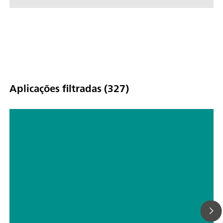
Aplicações filtradas (327)
Choosing the Most Suitable Laser
Wavelength For Your Raman
Application