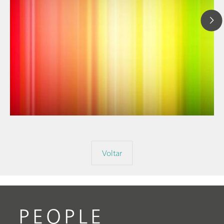
// Blog post
// Espectroscopia no infravermelho próximo (NIRS)
// Espectroeletroquímica
Voltar
PEOPLE