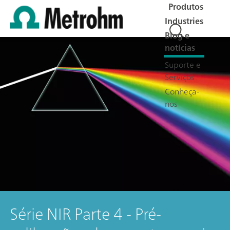
Produtos
Industries
Blog e
notícias
Suporte e
Serviços
Conheça-
nos
Série NIR Parte 4 - Pré-