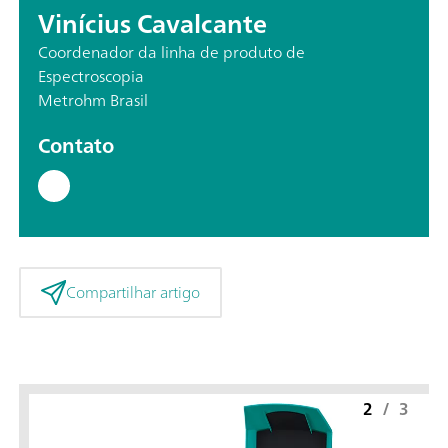
Vinícius Cavalcante
Coordenador da linha de produto de
Espectroscopia
Metrohm Brasil
Contato
Compartilhar artigo
2
/
3