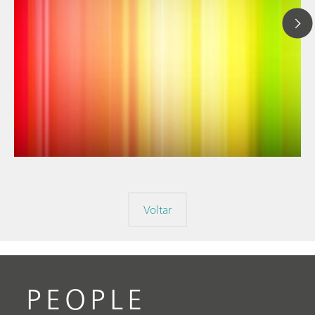
// Blog post
// Espectroscopia no infravermelho próximo (NIRS)
// Espectroeletroquímica
Voltar
PEOPLE