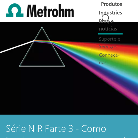
Produtos
Industries
Blog e
notícias
Suporte e
Serviços
Conheça-
nos
Série NIR Parte 3 - Como