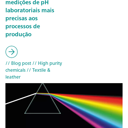
medições de pH
laboratoriais mais
precisas aos
processos de
produção
// Blog post
// High purity
chemicals
// Textile &
leather