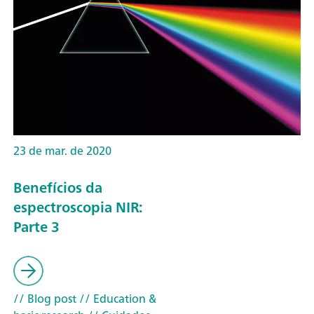
23 de mar. de 2020
Benefícios da
espectroscopia NIR:
Parte 3
// Blog post
// Education &