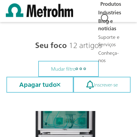
Produtos
Industries
Blog e
notícias
Suporte e
Seu foco
12 artigos
Serviços
Conheça-
nos
Mudar filtro
Apagar tudo
Inscrever-se