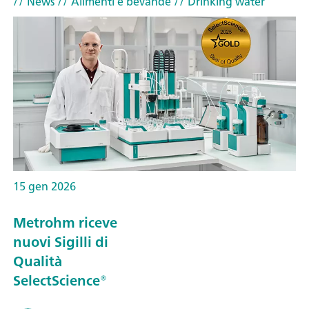
// News
// Alimenti e bevande
// Drinking water
15 gen 2026
Metrohm riceve
nuovi Sigilli di
Qualità
SelectScience®