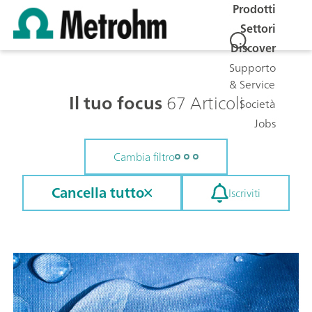
Prodotti
Settori
Discover
Supporto
& Service
Il tuo focus
67 Articoli
Società
Jobs
Cambia filtro
Cancella tutto
Iscriviti