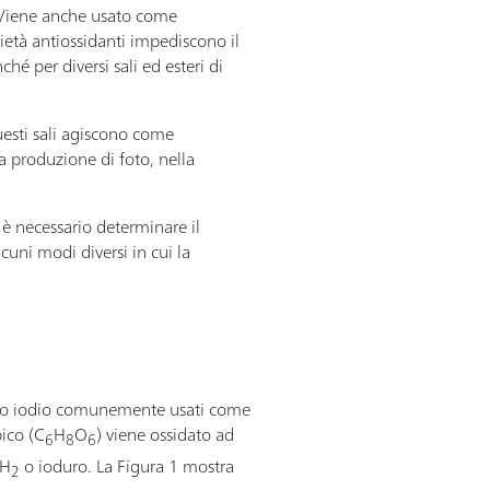
 Viene anche usato come
ietà antiossidanti impediscono il
é per diversi sali ed esteri di
questi sali agiscono come
a produzione di foto, nella
, è necessario determinare il
cuni modi diversi in cui la
P) o iodio comunemente usati come
bico (C
H
O
) viene ossidato ad
6
8
6
PH
o ioduro. La Figura 1 mostra
2