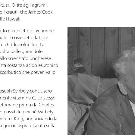
tus». Oltre agli agrumi,
o i crauti, che James Cook
lle Hawaii.
tto il concetto di vitamine
li. Il cosiddetto fattore
to «C idrosolubile». La
 volta dalle ghiandole
allo scienziato ungherese
sta sostanza acido esuronico
i-scorbutico che preveniva lo
oseph Svirbely conclusero
amente vitamina C. Lo stesso
settimane prima da Charles
to possibile perché Svirbely
mentore, King, annunciando la
seguì un'aspra disputa sulla