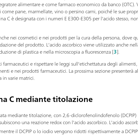
ntegratore alimentare e come farmaco economico da banco (OTC).
i come pane, marmellate, vino o persino carni, poiché le sue propr
na C è designata con i numeri E E300-E305 per l'acido stesso, nonch
 anche nei cosmetici e nei prodotti per la cura della persona, dove 
adazione del prodotto. L'acido ascorbico viene utilizzato anche nell
oduzione di plastica e nella microscopia a fluorescenza [
3
].
i farmaceutici e rispettare le leggi sull'etichettatura degli alimenti
enti e nei prodotti farmaceutici. La prossima sezione presenterà al
in varie matrici.
ina C mediante titolazione
zzata mediante titolazione, con 2,6-diclorofenolindofenolo (DCPI
ti subiscono una reazione redox con l'acido ascorbico. L'acido ascor
 mentre il DCPIP o lo iodio vengono ridotti rispettivamente a DCPI