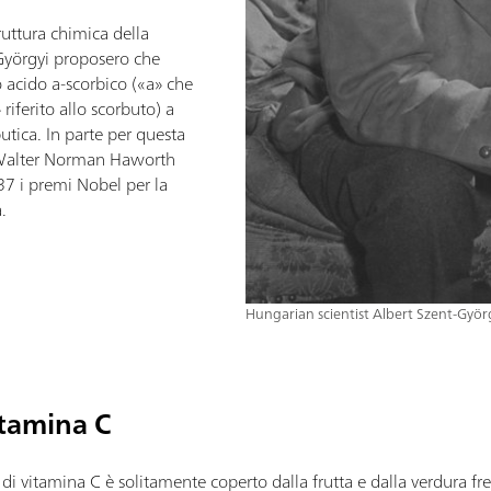
ruttura chimica della
Györgyi proposero che
 acido a-scorbico («a» che
 riferito allo scorbuto) a
utica. In parte per questa
e Walter Norman Haworth
37 i premi Nobel per la
.
Hungarian scientist Albert Szent-Györ
itamina C
 di vitamina C è solitamente coperto dalla frutta e dalla verdura f