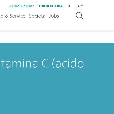
+39 02 96730707
CHIEDI OFFERTA
IT
ITALY
o & Service
Società
Jobs
vitamina C (acido