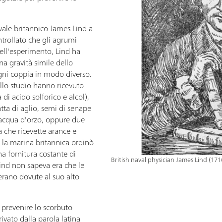
vale britannico James Lind a
trollato che gli agrumi
ell'esperimento, Lind ha
a gravità simile dello
ogni coppia in modo diverso.
allo studio hanno ricevuto
a di acido solforico e alcol),
tta di aglio, semi di senape
 acqua d'orzo, oppure due
 che ricevette arance e
 la marina britannica ordinò
na fornitura costante di
British naval physician James Lind (17
Lind non sapeva era che le
erano dovute al suo alto
er prevenire lo scorbuto
rivato dalla parola latina