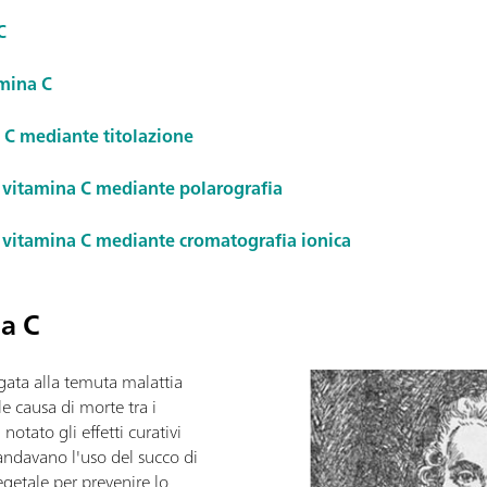
C
amina C
a C mediante titolazione
 vitamina C mediante polarografia
 vitamina C mediante cromatografia ionica
na C
egata alla temuta malattia
le causa di morte tra i
otato gli effetti curativi
andavano l'uso del succo di
egetale per prevenire lo