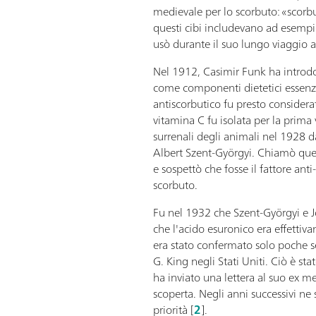
medievale per lo scorbuto: «scorbu
questi cibi includevano ad esempi
usò durante il suo lungo viaggio a
Nel 1912, Casimir Funk ha introdo
come componenti dietetici essenzia
antiscorbutico fu presto considera
vitamina C fu isolata per la prima
surrenali degli animali nel 1928 d
Albert Szent-Györgyi. Chiamò que
e sospettò che fosse il fattore ant
scorbuto.
Fu nel 1932 che Szent-Györgyi e J
che l'acido esuronico era effettiv
era stato confermato solo poche 
G. King negli Stati Uniti. Ciò è sta
ha inviato una lettera al suo ex 
scoperta. Negli anni successivi ne 
priorità [
2
].