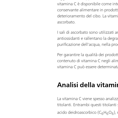
vitamina C è disponibile come i
conservante alimentare in prodott
deterioramento del cibo. La vitami
ascorbato.
I sali di ascorbato sono utilizzati
antiossidanti e rallentano la degr
purificazione dell'acqua, nella pr
Per garantire la qualità dei prodott
contenuto di vitamina C negli alim
vitamina C può essere determinata 
Analisi della vitam
La vitamina C viene spesso anali
titolanti. Entrambi questi titolan
acido deidroascorbico (C
H
O
),
6
6
6