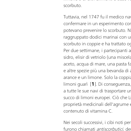
scorbuto.
Tuttavia, nel 1747 fu il medico na
confermare in un esperimento con
potevano prevenire lo scorbuto. N
raggruppato dodici marinai con un
scorbuto in coppie e ha trattato 
Per due settimane, i partecipanti 
sidro, elisir di vetriolo (una miscel
aceto, acqua di mare, una pasta fa
e altre spezie più una bevanda di
arance e un limone. Solo la coppia
limoni guarì [
1
]. Di conseguenza,
a tutte le sue navi di trasportare u
succo di limoni europei. Ciò che 
proprietà medicinali dell'agrume 
contenuto di vitamina C.
Nei secoli successivi, i cibi noti p
furono chiamati
antiscorbutici
, de