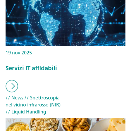
19 nov 2025
Servizi IT affidabili
// News
// Spettroscopia
nel vicino infrarosso (NIR)
// Liquid Handling