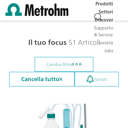
Prodotti
Settori
Discover
Supporto
& Service
Il tuo focus
51 Articoli
Società
Jobs
Cambia filtro
Cancella tutto
Iscriviti