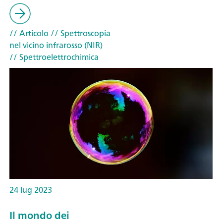
// Articolo
// Spettroscopia
nel vicino infrarosso (NIR)
// Spettroelettrochimica
24 lug 2023
Il mondo dei