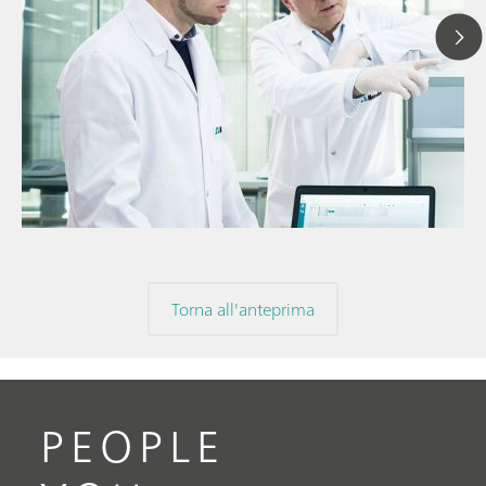
20 gen 2025
Comprendere
// Articolo
potenziometr
// Raw materials
nell'analisi
// Titolazione
Torna all'anteprima
PEOPLE