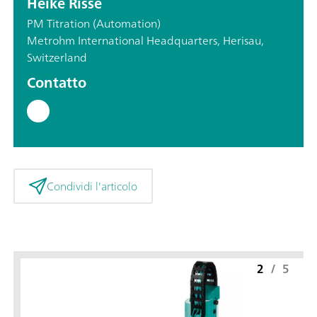
Heike Risse
PM Titration (Automation)
Metrohm International Headquarters, Herisau,
Switzerland
Contatto
Condividi l'articolo
2
/
5