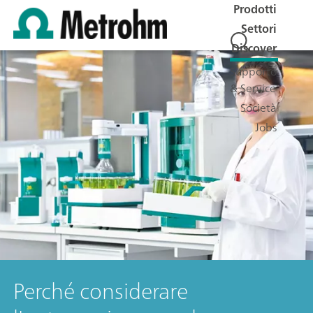
Prodotti
Settori
Discover
Supporto
& Service
Società
Jobs
Perché considerare