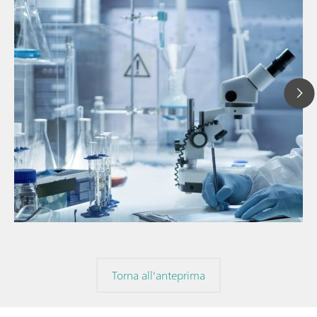
// Articolo
// Spettroscopia nel vicino infrarosso (NIR)
// Misure dirette
Torna all'anteprima