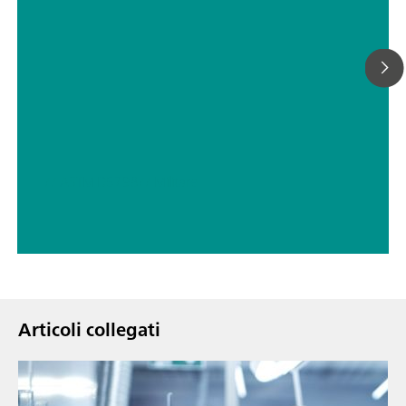
// ASTM D5798
// Militare
Articoli collegati