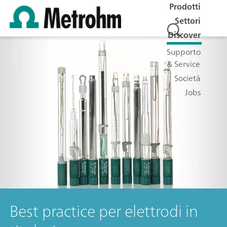
Prodotti
Settori
Discover
Supporto
& Service
Società
Jobs
Best practice per elettrodi in