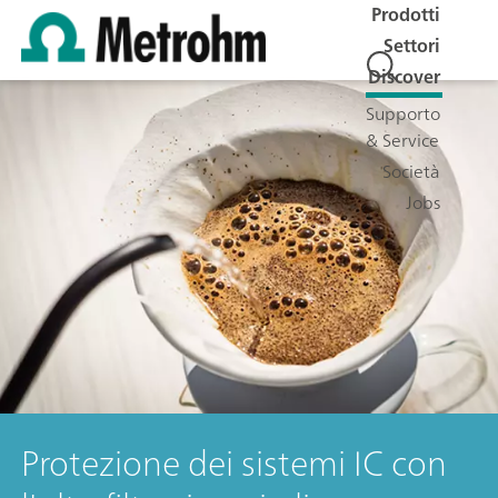
Prodotti
Settori
Discover
Supporto
& Service
Società
Jobs
Protezione dei sistemi IC con