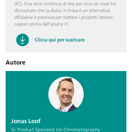
(IC). Una serie continua di test per circa sei mesi ha
dimostrato che la dialisi in linea è un'alternativa
affidabile e preziosa per trattare i prodotti lattiero-
caseari prima dell'analisi IC.
Clicca qui per scaricare
Autore
Jonas Loof
Sr. Product Specialist Ion Chromatography