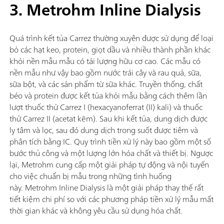
3. Metrohm Inline Dialysis
Quá trình kết tủa Carrez thường xuyên được sử dụng để loại
bỏ các hạt keo, protein, giọt dầu và nhiều thành phần khác
khỏi nền mẫu mẫu có tải lượng hữu cơ cao. Các mẫu có
nền mẫu như vậy bao gồm nước trái cây và rau quả, sữa,
sữa bột, và các sản phẩm từ sữa khác. Truyền thống, chất
béo và protein được kết tủa khỏi mẫu bằng cách thêm lần
lượt thuốc thử Carrez I (hexacyanoferrat (II) kali) và thuốc
thử Carrez II (acetat kẽm). Sau khi kết tủa, dung dịch được
ly tâm và lọc, sau đó dung dịch trong suốt được tiêm và
phân tích bằng IC. Quy trình tiền xử lý này bao gồm một số
bước thủ công và một lượng lớn hóa chất và thiết bị. Ngược
lại, Metrohm cung cấp một giải pháp tự động và nội tuyến
cho việc chuẩn bị mẫu trong những tình huống
này. Metrohm Inline Dialysis là một giải pháp thay thế rất
tiết kiệm chi phí so với các phương pháp tiền xử lý mẫu mất
thời gian khác và không yêu cầu sử dụng hóa chất.