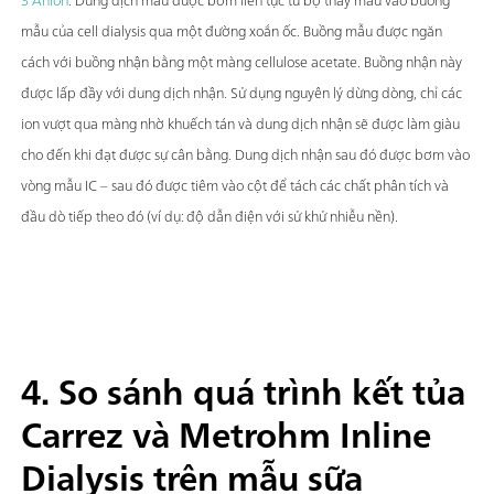
3 Anion
. Dung dịch mẫu được bơm liên tục từ bộ thay mẫu vào buồng
mẫu của cell dialysis qua một đường xoắn ốc. Buồng mẫu được ngăn
cách với buồng nhận bằng một màng cellulose acetate. Buồng nhận này
được lấp đầy với dung dịch nhận. Sử dụng nguyên lý dừng dòng, chỉ các
ion vượt qua màng nhờ khuếch tán và dung dịch nhận sẽ được làm giàu
cho đến khi đạt được sự cân bằng. Dung dịch nhận sau đó được bơm vào
vòng mẫu IC – sau đó được tiêm vào cột để tách các chất phân tích và
đầu dò tiếp theo đó (ví dụ: độ dẫn điện với sử khử nhiễu nền).
4. So sánh quá trình kết tủa
Carrez và Metrohm Inline
Dialysis trên mẫu sữa