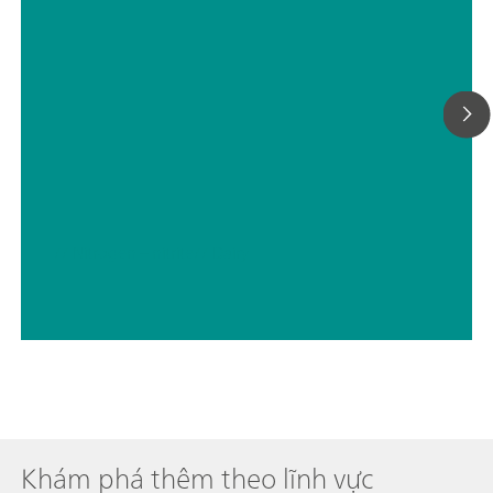
// Nitrogen – nitrite
// Dairy
Khám phá thêm theo lĩnh vực