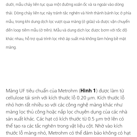
dưới, mẫu chảy liên tục qua một đường xoắn ốc và ra ngoài vào dòng
thải. Dòng chảy liên tục này tránh tắc nghẽn và hình thành bánh lọc ở phía
mẫu, trong khi dung dịch lọc vượt qua màng (ở giữa) và được vận chuyển
đến loop tiêm mẫu (ở trên). Mẫu và dung dịch lọc được bơm với tốc độ
khác nhau, hỗ trợ quá trình lọc nhờ áp suất mà không làm hỏng bề mặt
màng.
Màng UF tiêu chuẩn của Metrohm (
Hình 1
) được làm từ
cellulose tái sinh với kích thước lỗ 0.20 µm. Kích thước lỗ
nhỏ hơn rất nhiều so với các công nghệ màng khác như
màng lọc thủ công hoặc nắp lọc chuyên dụng của các nhà
sản xuất khác. Các hạt có kích thước từ 0.5 µm trở lên có
thể tạo ra các tắc nghẽn trong vật liệu cột. Nhờ vào kích
thước lỗ màng nhỏ, Metrohm có thể đảm bảo không có hạt