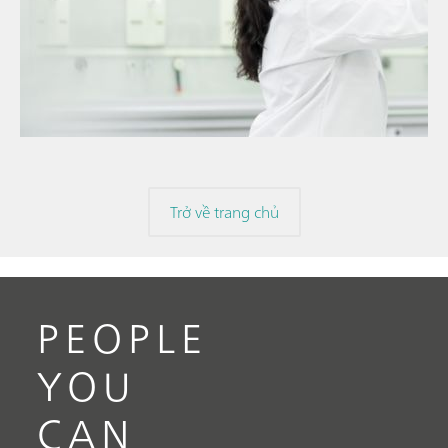
// Article
// Ion chromatography
// General knowledge
Trở về trang chủ
PEOPLE
YOU
CAN