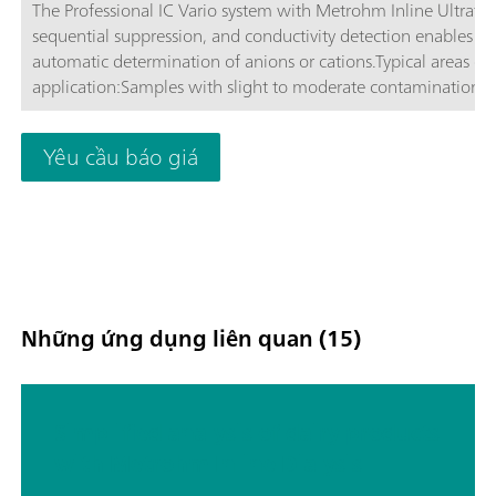
The Professional IC Vario system with Metrohm Inline Ultrafilt
sequential suppression, and conductivity detection enables ful
automatic determination of anions or cations.Typical areas of
application:Samples with slight to moderate contamination w
particles, algae, or bacteria; Drinking and surface water; Proc
waste water; Schematic representation
Yêu cầu báo giá
Những ứng dụng liên quan (15)
Simplified analysis of dairy products
with Metrohm Inline Dialysis