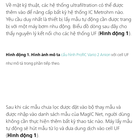
Về mặt kỹ thuật, các hệ thống ultrafiltration có thể được
thêm vào để nâng cấp bất kỳ hệ thống IC Metrohm nào.
Yêu cầu duy nhất là thiết bị lấy mẫu tự động cần được trang
bị với một máy bơm nhu động. Biểu đồ dòng sau đây cho
thấy nguyên lý kết nối cho các hệ thống UF (
Hình động 1
).
Hình động 1. Hình ảnh mô ta
cấu hình ProfIC Vario 2 Anion
với cell UF
như mô tả trong phần tiếp theo.
Sau khi các mẫu chưa lọc được đặt vào bộ thay mẫu và
được nhập vào danh sách mẫu của MagIC Net, người dùng
không cần thực hiện thêm bất kỳ thao tác nào. Máy lấy mẫu
tự động sẽ hút mẫu từ lọ và đưa dung dịch vào cell UF
(
Hình động 1
).