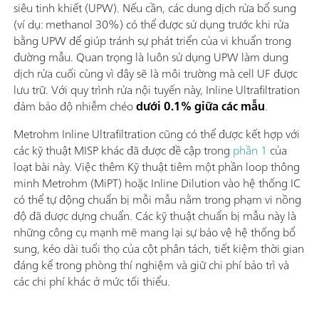
siêu tinh khiết (UPW). Nếu cần, các dung dịch rửa bổ sung
(ví dụ: methanol 30%) có thể được sử dụng trước khi rửa
bằng UPW để giúp tránh sự phát triển của vi khuẩn trong
đường mẫu. Quan trọng là luôn sử dụng UPW làm dung
dịch rửa cuối cùng vì đây sẽ là môi trường mà cell UF được
lưu trữ. Với quy trình rửa nội tuyến này, Inline Ultrafiltration
đảm bảo độ nhiễm chéo
dưới 0.1% giữa các mẫu
.
Metrohm Inline Ultrafiltration cũng có thể được kết hợp với
các kỹ thuật MISP khác đã được đề cập trong
phần 1
của
loạt bài này. Việc thêm Kỹ thuật tiêm một phần loop thông
minh Metrohm (MiPT) hoặc Inline Dilution vào hệ thống IC
có thể tự động chuẩn bị mỗi mẫu nằm trong phạm vi nồng
độ đã được dựng chuẩn. Các kỹ thuật chuẩn bị mẫu này là
những công cụ mạnh mẽ mang lại sự bảo vệ hệ thống bổ
sung, kéo dài tuổi thọ của cột phân tách, tiết kiệm thời gian
đáng kể trong phòng thí nghiệm và giữ chi phí bảo trì và
các chi phí khác ở mức tối thiểu.