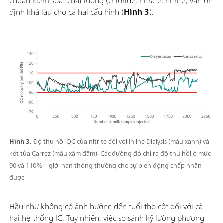
chuẩn kiểm soát chất lượng (chloride, nitrate, nitrite) vẫn ổn
định khá lâu cho cả hai cấu hình (
Hình 3
).
Hình 3.
Độ thu hồi QC của nitrite đối với Inline Dialysis (màu xanh) và
kết tủa Carrez (màu xám đậm). Các đường đỏ chỉ ra độ thu hồi ở mức
90 và 110%—giới hạn thông thường cho sự biến động chấp nhận
được.
Hầu như không có ảnh hưởng đến tuổi thọ cột đối với cả
hai hệ thống IC. Tuy nhiên, việc so sánh kỹ lưỡng phương