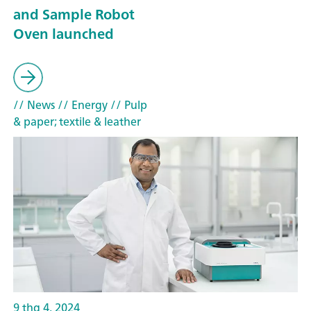
and Sample Robot
Oven launched
// News
// Energy
// Pulp
& paper; textile & leather
9 thg 4, 2024