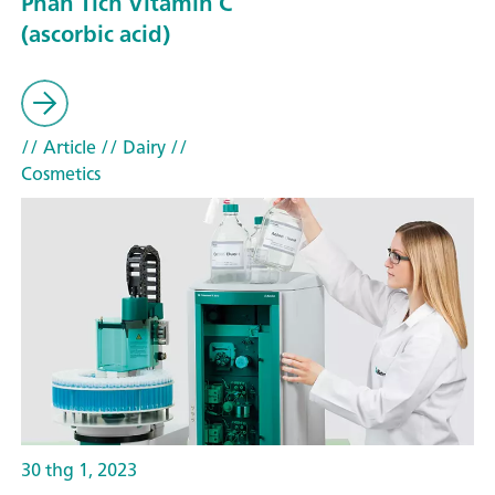
Phân Tích Vitamin C
(ascorbic acid)
// Article
// Dairy
//
Cosmetics
30 thg 1, 2023