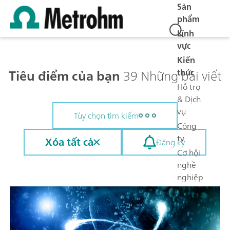
Sản
phẩm
Lĩnh
vực
Kiến
Tiêu điểm của bạn
39 Những bài viết
thức
Hỗ trợ
& Dịch
vụ
Tùy chọn tìm kiếm
Công
ty
Xóa tất cả
Đăng ký
Cơ hội
nghề
nghiệp