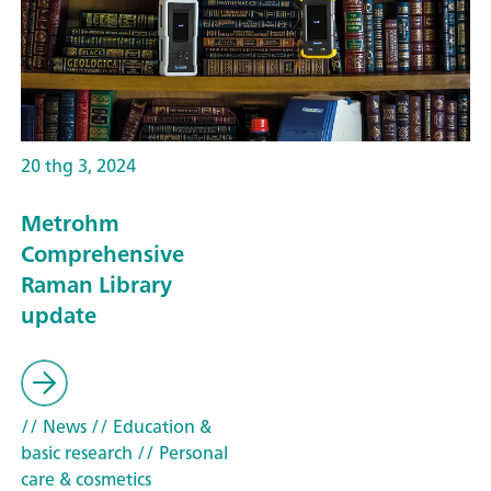
20 thg 3, 2024
Metrohm
Comprehensive
Raman Library
update
// News
// Education &
basic research
// Personal
care & cosmetics