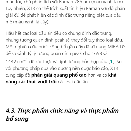
màu tối, khó phân tích với Raman 785 nm (màu xanh lam).
Tuy nhiên, XTR có thể trích xuất tín hiệu Raman với độ phân
giải đủ để phát hiện các đỉnh đặc trưng riêng biệt của dầu
mè (màu xanh lá cây).
Hầu hết các loại dầu ăn đều có chung đỉnh đặc trưng,
nhưng tương quan đỉnh peak sẽ thay đổi tùy theo loại dầu.
Một nghiên cứu được công bố gần đây đã sử dụng MIRA DS
để so sánh tỷ lệ tương quan đỉnh peak cho 1658 và
−1
1442 cm
để xác thực và định lượng hỗn hợp dầu [
1
]. So
với phương pháp dụa vào đường nền được báo cáo, XTR
cung cấp độ
phân giải quang phổ cao
hơn và có
khả
năng xác thực vượt trội
các loại dầu ăn.
4.3. Thực phẩm chức năng và thực phẩm
bổ sung