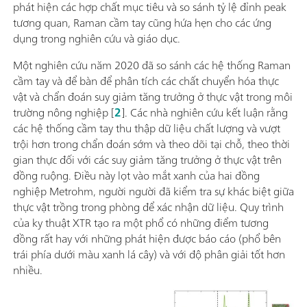
phát hiện các hợp chất mục tiêu và so sánh tỷ lệ đỉnh peak
tương quan, Raman cầm tay cũng hứa hẹn cho các ứng
dụng trong nghiên cứu và giáo dục.
Một nghiên cứu năm 2020 đã so sánh các hệ thống Raman
cầm tay và để bàn để phân tích các chất chuyển hóa thực
vật và chẩn đoán suy giảm tăng trưởng ở thực vật trong môi
trường nông nghiệp [
2
]. Các nhà nghiên cứu kết luận rằng
các hệ thống cầm tay thu thập dữ liệu chất lượng và vượt
trội hơn trong chẩn đoán sớm và theo dõi tại chỗ, theo thời
gian thực đối với các suy giảm tăng trưởng ở thực vật trên
đồng ruộng. Điều này lọt vào mắt xanh của hai đồng
nghiệp Metrohm, người người đã kiểm tra sự khác biệt giữa
thực vật trồng trong phòng để xác nhận dữ liệu. Quy trình
của ky thuật XTR tạo ra một phổ có những điểm tương
đồng rất hay với những phát hiện được báo cáo (phổ bên
trái phía dưới màu xanh lá cây) và với độ phân giải tốt hơn
nhiều.