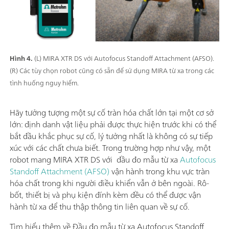
Hình 4.
(L) MIRA XTR DS với Autofocus Standoff Attachment (AFSO).
(R) Các tùy chọn robot cũng có sẵn để sử dụng MIRA từ xa trong các
tình huống nguy hiểm.
Hãy tưởng tượng một sự cố tràn hóa chất lớn tại một cơ sở
lớn: định danh vật liệu phải được thực hiện trước khi có thể
bắt đầu khắc phục sự cố, lý tưởng nhất là không có sự tiếp
xúc với các chất chưa biết. Trong trường hợp như vậy, một
robot mang MIRA XTR DS với đầu đo mẫu từ xa
Autofocus
Standoff Attachment (AFSO)
vận hành trong khu vực tràn
hóa chất trong khi người điều khiển vẫn ở bên ngoài. Rô-
bốt, thiết bị và phụ kiện đính kèm đều có thể được vận
hành từ xa để thu thập thông tin liên quan về sự cố.
Tìm hiểu thêm về Đầu đo mẫu từ xa Autofocus Standoff