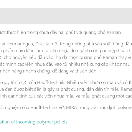
ược thực hiện trong chưa đầy hai phút với quang phổ Raman.
ại Hermaringen, Đức, là một trong những nhà sản xuất hàng đầu 
ản phẩm này được làm từ viên nhựa do ngành công nghiệp hóa chấ
 QC cho nguyên liệu đầu vào, họ đã chọn quang phổ Raman thay vì
ác minh các viên nhựa đầu vào từ nhiều nhà cung cấp khác nhau 
 nhận hàng nhanh chóng, dễ dàng và thuận tiện.
 quy trình QC của Hauff-Technik. Nhiều viên nhựa có màu và có t
ựa đen được biết đến là gây ra phát quang, dẫn đến tín hiệu Ram
inh danh tính của các viên nhựa màu và mẫu phát quang một cách
rải nghiệm của Hauff-Technik với MIRA trong việc xác định polyme
cation of incoming polymer pellets