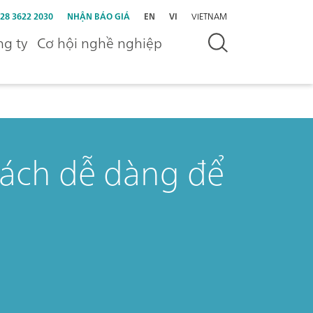
 28 3622 2030
NHẬN BÁO GIÁ
EN
VI
VIETNAM
g ty
Cơ hội nghề nghiệp
ách dễ dàng để