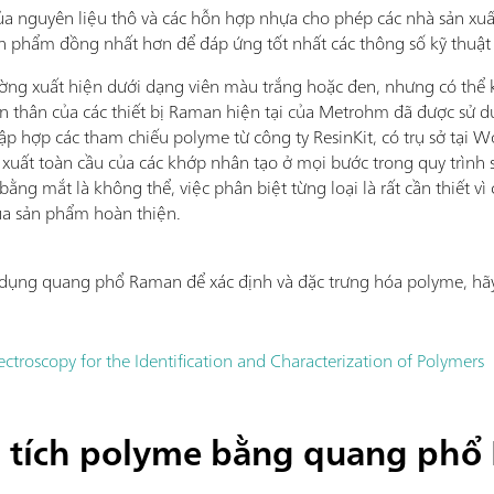
ủa nguyên liệu thô và các hỗn hợp nhựa cho phép các nhà sản xuất
sản phẩm đồng nhất hơn để đáp ứng tốt nhất các thông số kỹ thuậ
hường xuất hiện dưới dạng viên màu trắng hoặc đen, nhưng có thể
ền thân của các thiết bị Raman hiện tại của Metrohm đã được sử 
 hợp các tham chiếu polyme từ công ty ResinKit, có trụ sở tại Wo
xuất toàn cầu của các khớp nhân tạo ở mọi bước trong quy trình s
ằng mắt là không thể, việc phân biệt từng loại là rất cần thiết 
ủa sản phẩm hoàn thiện.
ử dụng quang phổ Raman để xác định và đặc trưng hóa polyme, hã
ctroscopy for the Identification and Characterization of Polymers
 tích polyme bằng quang phổ