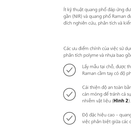
Ít kỹ thuật quang phổ đáp ứng đư
gần (NIR) và quang phổ Raman đứ
đích nghiên cứu, phân tích và kiể
Các ưu điểm chính của việc sử 
phân tích polyme và nhựa bao g
Lấy mẫu tại chỗ, được thự
Raman cầm tay có độ ph
Cải thiện độ an toàn bằ
cản mỏng để tránh cả sự
nhiễm vật liệu (
Hình 2
)
Độ đặc hiệu cao – quan
việc phân biệt giữa các 