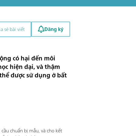
Đăng ký
a sẻ bài viết
 động có hại đến môi
học hiện đại, và thậm
 thể được sử dụng ở bất
cầu chuẩn bị mẫu, và cho kết