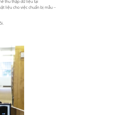
ể thu thập dữ liệu tại
ật liệu cho việc chuẩn bị mẫu –
ôi.