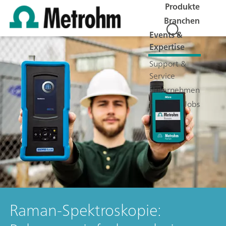
Produkte
Branchen
Events &
Expertise
Support &
Service
Unternehmen
Jobs
Raman-Spektroskopie: