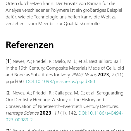
Orten durchsetzen kann. Der Einsatz von Raman für die
Analyse verschiedener Polymere ist ein großartiges Beispiel
dafür, wie die Technologie uns helfen kann, die Welt zu
verstehen - vom Meer bis zur Qualitätskontrolle!
Referenzen
[
1
] Neves, A.; Friedel, R.; Melo, M. J.; et al. Best Billiard Ball
in the 19th Century: Composite Materials Made of Celluloid
and Bone as Substitutes for Ivory.
PNAS Nexus
2023
,
2
(11),
pgad360.
DOI:10.1093/pnasnexus/pgad360
[
2
] Neves, A.; Friedel, R.; Callapez, M. E.; et al. Safeguarding
Our Dentistry Heritage: A Study of the History and
Conservation of Nineteenth–Twentieth Century Dentures.
Heritage Science
2023
,
11
(1), 142.
DOI:10.1186/s40494-
023-00989-2
[
3
] Bruno.
A device used by the scientific police to study the