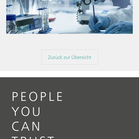
// Blogartikel
// Nahinfrarot-Spektroskopie (NIRS)
// Direktmessung
Zurück zur Übersicht
PEOPLE
YOU
CAN