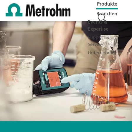
Produkte
Branchen
Events &
Expertise
Support &
Service
Unternehmen
Jobs