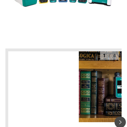
1
/
4