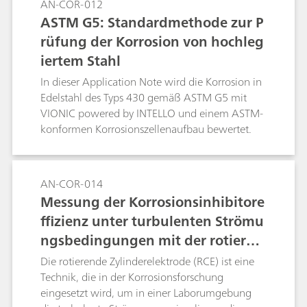
AN-COR-012
ASTM G5: Standardmethode zur P
rüfung der Korrosion von hochleg
iertem Stahl
In dieser Application Note wird die Korrosion in
Edelstahl des Typs 430 gemäß ASTM G5 mit
VIONIC powered by INTELLO und einem ASTM-
konformen Korrosionszellenaufbau bewertet.
AN-COR-014
Messung der Korrosionsinhibitore
ffizienz unter turbulenten Strömu
ngsbedingungen mit der rotieren
den Zylinderelektrode (RCE) von A
Die rotierende Zylinderelektrode (RCE) ist eine
utolab gemäß ASTM G185
Technik, die in der Korrosionsforschung
eingesetzt wird, um in einer Laborumgebung