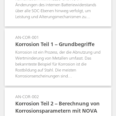
Änderungen des internen Batteriewiderstands
über alle SOC-Ebenen hinweg verfolgt, um
Leistung und Alterungsmechanismen zu
untersuchen.
AN-COR-001
Korrosion Teil 1 – Grundbegriffe
Korrosion ist ein Prozess, der die Abnutzung und
Wertminderung von Metallen umfasst. Das
bekannteste Beispiel für Korrosion ist die
Rostbildung auf Stahl. Die meisten
Korrosionserscheinungen sind
elektrochemischer Natur und bestehen aus
mindestens zwei Reaktionen auf der Oberfläche
des korrodierenden Metalls.
AN-COR-002
Korrosion Teil 2 – Berechnung von
Korrosionsparametern mit NOVA