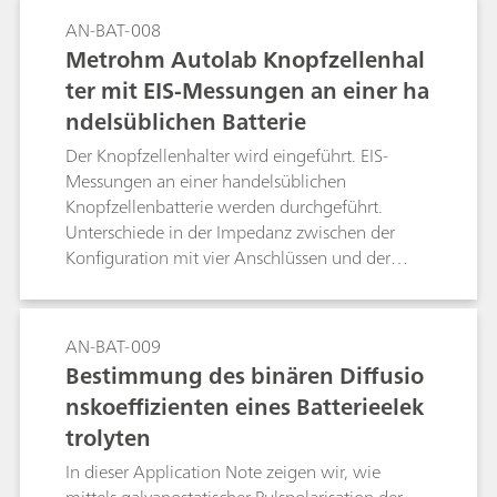
gelartiger Materialien, die in einer planaren
AN-BAT-008
Geometrie mit Metallelektroden in Kontakt
Metrohm Autolab Knopfzellenhal
stehen. Mit diesen Zellen können beispielsweise
ter mit EIS-Messungen an einer ha
Aktivmaterialien von Batterien, ionisch leitende
ndelsüblichen Batterie
Festkörperelektrolyte und Batterieseparatoren
getestet werden. In diesem Versuch werden in
Der Knopfzellenhalter wird eingeführt. EIS-
beiden Zellen Standardwiderstände von 100 Ω
Messungen an einer handelsüblichen
verwendet, um ggf. vorhandene Auswirkungen
Knopfzellenbatterie werden durchgeführt.
der Zellen auf die Messungen nachvollziehen zu
Unterschiede in der Impedanz zwischen der
können.
Konfiguration mit vier Anschlüssen und der
Konfiguration mit zwei Anschlüssen werden
hervorgehoben, was die Bedeutung einer
direkten Konfiguration mit vier Anschlüssen
AN-BAT-009
belegt, wenn DUTs mit niedriger Impedanz
Bestimmung des binären Diffusio
untersucht werden.
nskoeffizienten eines Batterieelek
trolyten
In dieser Application Note zeigen wir, wie