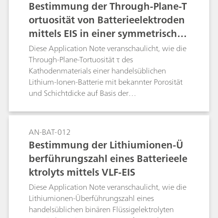
Bestimmung der Through-Plane-T
ortuosität von Batterieelektroden
mittels EIS in einer symmetrischen
Lithium-Eisenphosphat-Zelle
Diese Application Note veranschaulicht, wie die
Through-Plane-Tortuosität τ des
Kathodenmaterials einer handelsüblichen
Lithium-Ionen-Batterie mit bekannter Porosität
und Schichtdicke auf Basis der
elektrochemischen Impedanzspektroskopie (EIS)
bestimmt werden kann.
AN-BAT-012
Bestimmung der Lithiumionen-Ü
berführungszahl eines Batterieele
ktrolyts mittels VLF-EIS
Diese Application Note veranschaulicht, wie die
Lithiumionen-Überführungszahl eines
handelsüblichen binären Flüssigelektrolyten