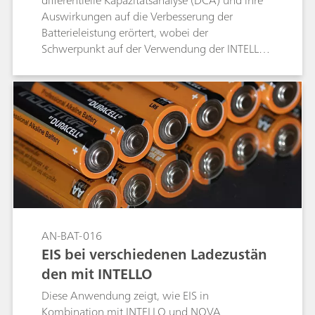
differentielle Kapazitätsanalyse (DCA) und ihre
Auswirkungen auf die Verbesserung der
Batterieleistung erörtert, wobei der
Schwerpunkt auf der Verwendung der INTELLO-
Plattform liegt.
AN-BAT-016
EIS bei verschiedenen Ladezustän
den mit INTELLO
Diese Anwendung zeigt, wie EIS in
Kombination mit INTELLO und NOVA