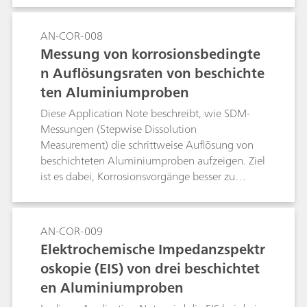
spannungsunabhängigen kritischen
Lochfrasstemperatur (Critical Pitting
AN-COR-008
Temperature, CPT), die als die niedrigste
Messung von korrosionsbedingte
Temperatur definiert ist, bei der Lochfrass
n Auflösungsraten von beschichte
auftritt. Beim CPT-Versuch wird an die Probe
ten Aluminiumproben
eine Spannung angelegt, während die
Zellentemperatur erhöht und der Strom
Diese Application Note beschreibt, wie SDM-
gemessen wird.
Messungen (Stepwise Dissolution
Measurement) die schrittweise Auflösung von
beschichteten Aluminiumproben aufzeigen. Ziel
ist es dabei, Korrosionsvorgänge besser zu
verstehen. Zusammen mit der NOVA-Software
und der 1-L-Korrosionszelle ist der Autolab
PGSTAT204 eine ausgezeichnete Wahl, um
AN-COR-009
schnelle und akkurate SDM- und andere
Elektrochemische Impedanzspektr
Korrosionsmessungen durchzuführen.
oskopie (EIS) von drei beschichtet
en Aluminiumproben