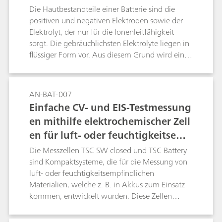
Die Hautbestandteile einer Batterie sind die
positiven und negativen Elektroden sowie der
Elektrolyt, der nur für die Ionenleitfähigkeit
sorgt. Die gebräuchlichsten Elektrolyte liegen in
flüssiger Form vor. Aus diesem Grund wird ein
Separator benötigt, der die Elektroden physisch
trennt. Der Separator wird mit Elektrolyt
getränkt. Die MacMullin-Zahl ist ein Parameter,
AN-BAT-007
der zur Bestimmung der Qualität eines
Einfache CV- und EIS-Testmessung
elektrolytgetränkten Separators im Hinblick auf
en mithilfe elektrochemischer Zell
die Ionenleitfähigkeit verwendet wird. Die
en für luft- oder feuchtigkeitsemp
MacMullin-Zahl kann unter Verwendung der
Resultate des Datenabgleichs von zwei EIS-
findliche Messungen
Die Messzellen TSC SW closed und TSC Battery
Versuchen und der geometrischen Faktoren der
sind Kompaktsysteme, die für die Messung von
Messzellen berechnet werden. In dieser
luft- oder feuchtigkeitsempfindlichen
Application Note wird ein handelsüblicher
Materialien, welche z. B. in Akkus zum Einsatz
Elektrolyt zusammen mit einem als Separator
kommen, entwickelt wurden. Diese Zellen
verwendeten porösen Filter eingesetzt.
bieten eine gut kontrollierte Umgebung für die
temperaturgeregelte Messung fester und