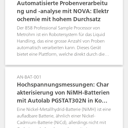
Automatisierte Probenverarbeitu
ng und -analyse mit NOVA: Elektr
ochemie mit hohem Durchsatz
Der 858 Professional Sample Processor von
Metrohm ist ein Robotersystem für das Liquid
Handling, das eine grosse Anzahl von Proben
automatisch verarbeiten kann. Dieses Gerät
bietet eine Plattform, welche direkt durch die
NOVA-Software gesteuert wird und zusammen
mit dem Autolab-Potentiostaten/Galvanostaten
automatisierte elektrochemische Messungen mit
AN-BAT-001
hohem Durchsatz durchführt.
Hochspannungsmessungen: Char
akterisierung von NiMH-Batterien
mit Autolab PGSTAT302N in Komb
ination mit einem Spannungsverv
Eine Nickel-Metallhydrid-Batterie (NiMH) ist eine
ielfacher
aufladbare Batterie, ähnlich einer Nickel-
Cadmium-Batterie (NiCd), allerdings nicht mit