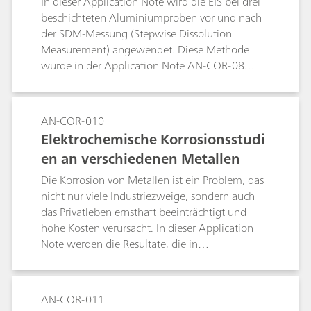
In dieser Application Note wird die EIS bei drei
beschichteten Aluminiumproben vor und nach
der SDM-Messung (Stepwise Dissolution
Measurement) angewendet. Diese Methode
wurde in der Application Note AN-COR-08
behandelt.
AN-COR-010
Elektrochemische Korrosionsstudi
en an verschiedenen Metallen
Die Korrosion von Metallen ist ein Problem, das
nicht nur viele Industriezweige, sondern auch
das Privatleben ernsthaft beeinträchtigt und
hohe Kosten verursacht. In dieser Application
Note werden die Resultate, die in
elektrochemischen Korrosionsstudien zu
verschiedenen Metallen gewonnen wurden, mit
Daten aus der Literatur verglichen.
AN-COR-011