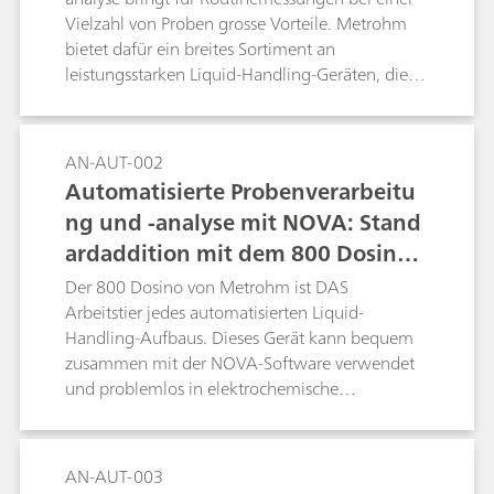
Vielzahl von Proben grosse Vorteile. Metrohm
bietet dafür ein breites Sortiment an
leistungsstarken Liquid-Handling-Geräten, die
mit dem Autolab-Bereich kombiniert und von
der NOVA-Software direkt gesteuert werden.
AN-AUT-002
Automatisierte Probenverarbeitu
ng und -analyse mit NOVA: Stand
ardaddition mit dem 800 Dosino v
on Metrohm
Der 800 Dosino von Metrohm ist DAS
Arbeitstier jedes automatisierten Liquid-
Handling-Aufbaus. Dieses Gerät kann bequem
zusammen mit der NOVA-Software verwendet
und problemlos in elektrochemische
Messungen, die mit den Autolab-Systemen
durchgeführt werden, integriert werden.
AN-AUT-003