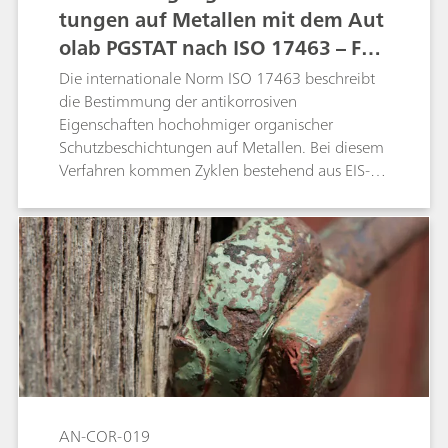
tungen auf Metallen mit dem Aut
olab PGSTAT nach ISO 17463 – Far
ben und Lacke
Die internationale Norm ISO 17463 beschreibt
die Bestimmung der antikorrosiven
Eigenschaften hochohmiger organischer
Schutzbeschichtungen auf Metallen. Bei diesem
Verfahren kommen Zyklen bestehend aus EIS-
Messungen (elektrochemische
Impedanzspektroskopie), kathodischen
Polarisationen und Potenzialrelaxation zur
Anwendung. In dieser Application Note wird
gezeigt, dass der Metrohm Autolab PGSTAT
M204 mit Flachzelle die Anforderungen der
Norm ISO 17463 erfüllt.
AN-COR-019