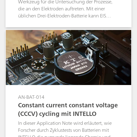
Werkzeug für die Untersuchung der Prozesse,
die an den Elektroden auftreten. Mit einer
üblichen Drei-Elektroden-Batterie kann EIS
nacheinander zuerst an einer Elektrode und
dann an der anderen Elektrode durchgeführt
werden.
AN-BAT-014
Constant current constant voltage
(CCCV) cycling mit INTELLO
In dieser Application Note wird erläutert, wie
Forscher durch Zyklustests von Batterien mit