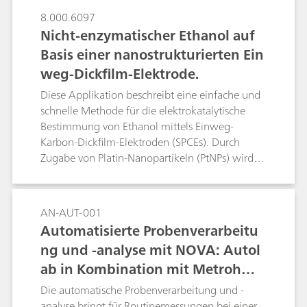
8.000.6097
Nicht-enzymatischer Ethanol auf
Basis einer nanostrukturierten Ein
weg-Dickfilm-Elektrode.
Diese Applikation beschreibt eine einfache und
schnelle Methode für die elektrokatalytische
Bestimmung von Ethanol mittels Einweg-
Karbon-Dickfilm-Elektroden (SPCEs). Durch
Zugabe von Platin-Nanopartikeln (PtNPs) wird
die Probe für die Analyse modifiziert.
AN-AUT-001
Automatisierte Probenverarbeitu
ng und -analyse mit NOVA: Autol
ab in Kombination mit Metrohm L
iquid Handling
Die automatische Probenverarbeitung und -
analyse bringt für Routinemessungen bei einer