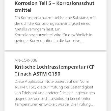
Korrosion Teil 5 – Korrosionsschut
zmittel
Ein Korrosionsschutzmittel ist eine Substanz, mit
der sich die Korrosionsgeschwindigkeit eines
Metalls verringern lässt. Ein
Korrosionsschutzmittel wird für gewöhnlich in
geringer Konzentration in die korrosive
Umgebung eingebracht. Diese Application Note
zeigt, wie Geräte von Metrohm Autolab für die
Qualitätsprüfung von Korrosionsschutzmitteln
AN-COR-006
verwendet werden können.
Kritische Lochfrasstemperatur (CP
T) nach ASTM G150
Diese Application Note basiert auf der Norm
ASTM G150, die zur Prüfung der Beständigkeit
von Edelstahl und anderenEdelstahllegierungen
gegenüber der Lochfrassbildung bei erhöhten
Temperaturen entwickelt wurde. Die Prüfung
erfolgt mittels Bestimmung der