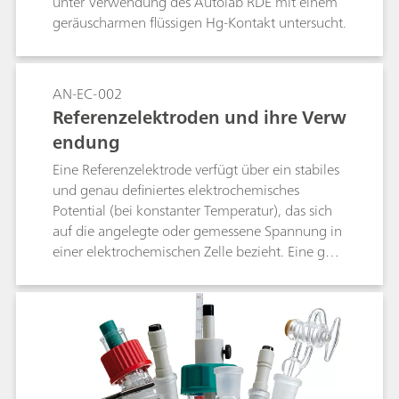
unter Verwendung des Autolab RDE mit einem
Schrittmessung.
geräuscharmen flüssigen Hg-Kontakt untersucht.
AN-EC-002
Referenzelektroden und ihre Verw
endung
Eine Referenzelektrode verfügt über ein stabiles
und genau definiertes elektrochemisches
Potential (bei konstanter Temperatur), das sich
auf die angelegte oder gemessene Spannung in
einer elektrochemischen Zelle bezieht. Eine gute
Referenzelektrode ist daher stabil und nicht
polarisierbar. Mit anderen Worten: Die
Spannung einer solchen Elektrode bleibt in der
genutzten Umgebung und auch beim
Durchgang eines kleinen Stroms stabil. In dieser
Application Note sind die gebräuchlichsten
Referenzelektroden zusammen mit ihren