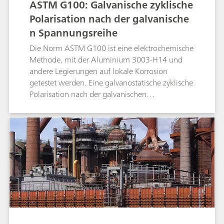
ASTM G100: Galvanische zyklische
Polarisation nach der galvanische
n Spannungsreihe
Die Norm ASTM G100 ist eine elektrochemische
Methode, mit der Aluminium 3003-H14 und
andere Legierungen auf lokale Korrosion
getestet werden. Eine galvanostatische zyklische
Polarisation nach der galvanischen
Spannungsreihe (Galvanostaircase) besteht aus
einem Aufwärts- und einem Abwärtsscan. Die
Spannungswerte am Ende jeder Stufe werden
ermittelt und linear angeglichen. So ergeben
sich die Spannungswerte bei Nullstrom.