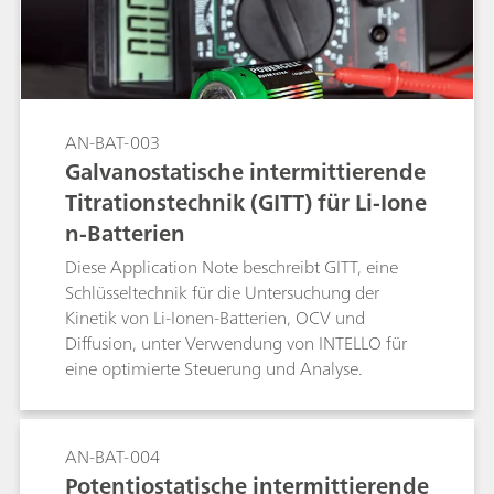
AN-BAT-003
Galvanostatische intermittierende
Titrationstechnik (GITT) für Li-Ione
n-Batterien
Diese Application Note beschreibt GITT, eine
Schlüsseltechnik für die Untersuchung der
Kinetik von Li-Ionen-Batterien, OCV und
Diffusion, unter Verwendung von INTELLO für
eine optimierte Steuerung und Analyse.
AN-BAT-004
Potentiostatische intermittierende