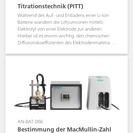
Titrationstechnik (PITT)
Während des Auf- und Entladens einer Li-Ion-
Batterie wandern die Lithiumionen mittels
Elektrolyt von einer Elektrode zur anderen.
Hierbei ist es enorm wichtig, den chemischen
Diffusionskoeffizienten des Elektrodenmaterials
zu kennen. Die potentiostatische
intermittierende Titrationstechnik (PITT) ist eines
der am häufigsten eingesetzten Verfahren, um
Erkenntnisse über den Diffusionskoeffizienten
des Materials der aktiven Elektrode zu erhalten.
AN-BAT-006
Bestimmung der MacMullin-Zahl