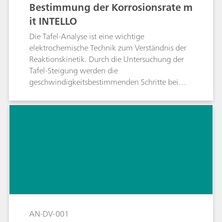
Bestimmung der Korrosionsrate m
it INTELLO
Die Tafel-Analyse ist eine wichtige
elektrochemische Technik zum Verständnis der
Reaktionskinetik. Durch die Untersuchung der
Tafel-Steigung werden die
geschwindigkeitsbestimmenden Schritte bei
Elektrodenreaktionen sichtbar, was Bereichen
wie der Korrosions- und
Brennstoffzellenforschung hilft. Diese Methode
hilft Industrien, Prozesse zu optimieren und die
Geräteleistung zu verbessern, indem Materialien
und Bedingungen für eine höhere Effizienz
angepasst werden.
AN-DV-001