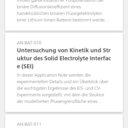
mittels galvanostatischer Pulspolarisation der
binäre Diffusionskoeffizient eines
handelsüblichen binären Flüssigelektrolyten
einer Lithium-Ionen-Batterie bestimmt werden
kann.
AN-BAT-010
Untersuchung von Kinetik und Str
uktur des Solid Electrolyte Interfac
e (SEI)
In dieser Application Note werden die
experimentellen Details und ein Überblick über
die wichtigsten Ergebnisse des EIS- und CV-
Experiments vorgestellt, mit dem die Struktur
der modellierten Phasengrenzfläche eines
Festelektrolyts untersucht werden soll, die sich
an einer ebenen Glassy-Carbon-Elektrode in
Kontakt mit einem typischen organischen
AN-BAT-011
Batterieelektrolyt bildet.