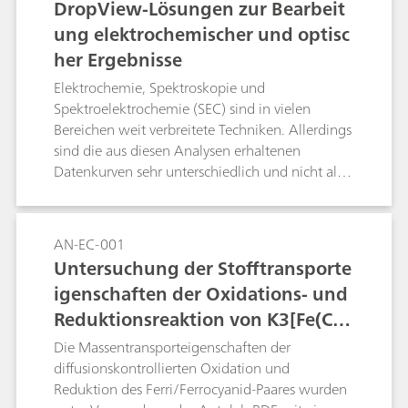
DropView-Lösungen zur Bearbeit
ung elektrochemischer und optisc
her Ergebnisse
Elektrochemie, Spektroskopie und
Spektroelektrochemie (SEC) sind in vielen
Bereichen weit verbreitete Techniken. Allerdings
sind die aus diesen Analysen erhaltenen
Datenkurven sehr unterschiedlich und nicht alle
elektrochemischen Peaks und spektroskopischen
Banden können mit den gleichen Verfahren
gemessen werden. In dieser Anwendungsnotiz
AN-EC-001
werden vier in den Softwareprogrammen
Untersuchung der Stofftransporte
DropView 8400 und DropView SPELEC
igenschaften der Oxidations- und
enthaltene Tools untersucht, die die Messung
Reduktionsreaktion von K3[Fe(CN)
und Analyse der gesammelten Kurven und
Daten erleichtern. Die folgenden Messoptionen
6]/ K4[Fe(CN)6] mit der AUTOLAB
Die Massentransporteigenschaften der
werden im Detail erläutert: automatische
RDE
diffusionskontrollierten Oxidation und
Messung, eingestellte Kurvenmessung,
Reduktion des Ferri/Ferrocyanid-Paares wurden
eingestellte freie Messung und eingestellte