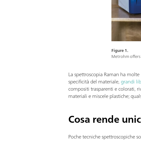
Figure 1.
Metrohm offers 
La spettroscopia Raman ha molte qu
specificità del materiale,
grandi li
compositi trasparenti e colorati, ri
materiali e miscele plastiche; qual
Cosa rende uni
Poche tecniche spettroscopiche soddi