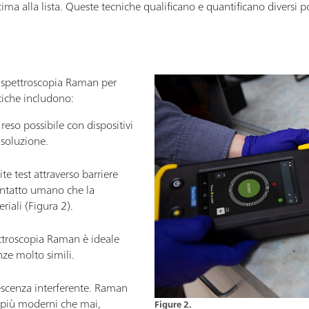
ma alla lista. Queste tecniche qualificano e quantificano diversi pol
la spettroscopia Raman per
stiche includono:
eso possibile con dispositivi
isoluzione.
e test attraverso barriere
 contatto umano che la
iali (Figura 2).
pettroscopia Raman è ideale
nze molto simili.
escenza interferente. Raman
i più moderni che mai,
Figure 2.