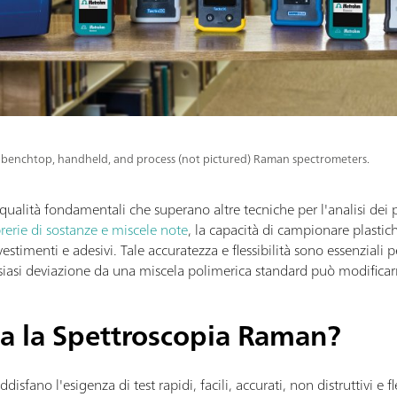
benchtop, handheld, and process (not pictured) Raman spectrometers.
alità fondamentali che superano altre tecniche per l'analisi dei p
brerie di sostanze e miscele note
, la capacità di campionare plastic
vestimenti e adesivi. Tale accuratezza e flessibilità sono essenziali p
siasi deviazione da una miscela polimerica standard può modificarne 
ca la Spettroscopia Raman?
sfano l'esigenza di test rapidi, facili, accurati, non distruttivi e fle