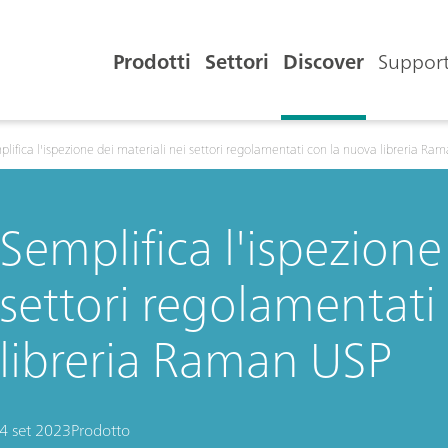
Prodotti
Settori
Discover
Support
lifica l'ispezione dei materiali nei settori regolamentati con la nuova libreria Ra
Semplifica l'ispezione
settori regolamentati
libreria Raman USP
4 set 2023
Prodotto