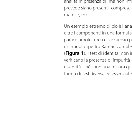
analita in presenza di, ma non inf
prevede siano presenti, comprese 
matrice, ecc.
Un esempio estremo di ciò è l'anali
e tre i componenti in una formul
paracetamolo, urea e saccarosio po
un singolo spettro Raman comple
(
Figura 1
). I test di identità, no
verificano la presenza di impurità 
quantità – né sono una misura qua
forma di test diversa ed essenziale