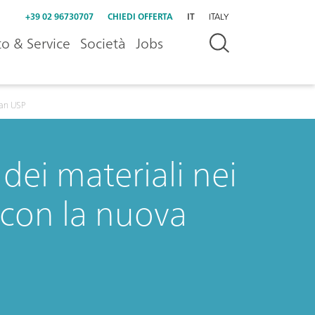
+39 02 96730707
CHIEDI OFFERTA
IT
ITALY
o & Service
Società
Jobs
man USP
 dei materiali nei
 con la nuova