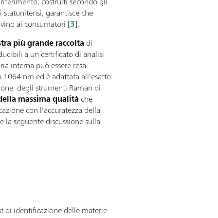
 riferimento, costruiti secondo gli
 statunitensi, garantisce che
rivino ai consumatori [
3
].
stra più grande raccolta
di
cibili a un certificato di analisi
ia interna può essere resa
 o 1064 nm ed è adattata all'esatto
razione degli strumenti Raman di
della massima qualità
che
ficazione con l'accuratezza della
te la seguente discussione sulla
est di identificazione delle materie