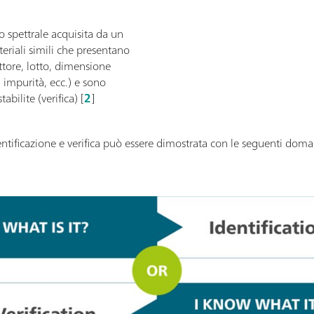
to spettrale acquisita da un
riali simili che presentano
ttore, lotto, dimensione
di impurità, ecc.) e sono
abilite (verifica) [
2
]
entificazione e verifica può essere dimostrata con le seguenti dom