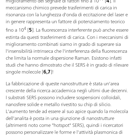
miglioramento del segnale di fattori fino a 10
[
4
]. Il
meccanismo chimico prevede trasferimenti di carica in
risonanza con la lunghezza d'onda di eccitazione del laser e
in genere rappresenta un fattore di potenziamento teorico
4
fino a 10
[
5
]. La fluorescenza interferente può anche essere
estinta da questi trasferimenti di carica. Con i meccanismi di
miglioramento combinati siamo in grado di superare sia
l'insensibilità intrinseca che l'interferenza della fluorescenza
che limita la normale dispersione Raman. Esistono infatti
studi che hanno dimostrato che il SERS è in grado di rilevare
singole molecole [
6,7
]!
La fabbricazione di queste nanostrutture è stata un'area
crescente della ricerca accademica negli ultimi due decenni.
I substrati SERS possono includere sospensioni colloidali,
nanosfere solide e metallo rivestito su chip di silicio.
L'aumento tende ad essere al suo apice quando la molecola
dell'analita è posta in una giunzione di nanostrutture
(altrimenti noto come "hotspot" SERS), quindi i ricercatori
possono personalizzare le forme e l'attività plasmonica di