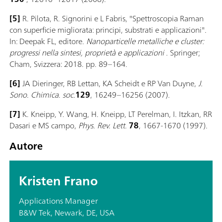
[5]
R. Pilota, R. Signorini e L Fabris, "Spettroscopia Raman
con superficie migliorata: principi, substrati e applicazioni".
In: Deepak FL, editore.
Nanoparticelle metalliche e cluster:
progressi nella sintesi, proprietà e applicazioni
. Springer;
Cham, Svizzera: 2018. pp. 89–164.
[6]
JA Dieringer, RB Lettan, KA Scheidt e RP Van Duyne,
J.
Sono. Chimica. soc.
129
, 16249–16256 (2007).
[7]
K. Kneipp, Y. Wang, H. Kneipp, LT Perelman, I. Itzkan, RR
Dasari e MS campo,
Phys. Rev. Lett.
78
, 1667-1670 (1997).
Autore
Kristen Frano
Applications Manager
B&W Tek, Newark, DE, USA