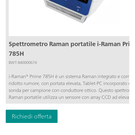
Spettrometro Raman portatile i-Raman Pri
785H
BWT-840000674
i-Raman® Prime 785H è un sistema Raman integrato e comple
ridotto rumore, con portata elevata, Tablet-PC incorporato e 
sonda per campione con conduttore ottico. Questo spettrome
Raman portatile utilizza un sensore con array CCD ad elevata
efficienza quantica, il raffreddamento termoelettrico (-25 °C) 
intervallo dinamico elevato, così da consentire di eseguire anal
Richiedi offerta
Raman a livello di ricerca, incluse quantificazione e identifica
in tempo reale. La portata elevata garantisce spettri Raman c
rapporto segnale-rumore eccezionale e consente di misurare