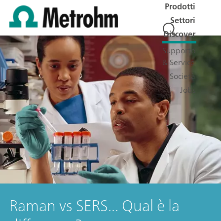
Prodotti
Settori
Discover
Supporto
& Service
Società
Jobs
Raman vs SERS... Qual è la