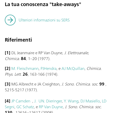
La tua conoscenza "take-aways"
Ulteriori informazioni su SERS
Riferimenti
[1]
DL Jeanmaire e RP Van Duyne,
J. Elettroanale,
Chimica
.
84
, 1–20 (1977).
[2]
M. Fleischmann
,
PJHendra
, e
AJ McQuillan
,
Chimica.
Phys. Lett.
26
, 163-166 (1974).
[3]
MG Albrecht e JA Creighton,
J. Sono. Chimica. soc.
99
,
5215-5217 (1977).
[4]
JP Camden
,
J. UN. Dieringer
,
Y. Wang
,
DJ Masiello
,
LD
Segni
,
GC Schatz
, e
RP Van Duyne
,
J. Sono. Chimica. soc.
130
, 12616–12617 (2008).