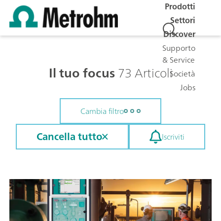
Prodotti
Settori
Discover
Supporto
& Service
Il tuo focus
73 Articoli
Società
Jobs
Cambia filtro
Cancella tutto
Iscriviti