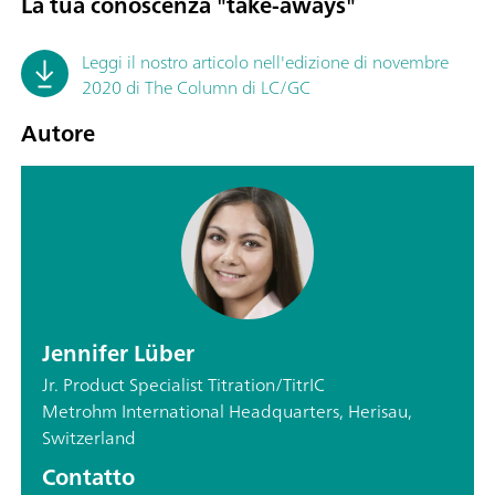
La tua conoscenza "take-aways"
Leggi il nostro articolo nell'edizione di novembre
2020 di The Column di LC/GC
Autore
Jennifer Lüber
Jr. Product Specialist Titration/TitrIC
Metrohm International Headquarters, Herisau,
Switzerland
Contatto