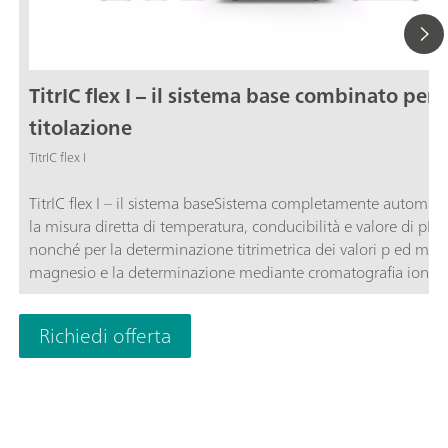
TitrIC flex I – il sistema base combinato per I
titolazione
TitrIC flex I
TitrIC flex I – il sistema baseSistema completamente automati
la misura diretta di temperatura, conducibilità e valore di pH,
nonché per la determinazione titrimetrica dei valori p ed m, c
magnesio e la determinazione mediante cromatografia ionica
anioni dopo ultrafiltrazione inline.Il sistema è composto da 8
Conductivity Module, tre 800 Dosino, agitatore a elica "Samp
Richiedi offerta
Robot", OMNIS Titrator, OMNIS Dosing Module, OMNIS Samp
Robot S e 930 Compact IC Flex Oven/SeS/PP/Deg con soppre
sequenziale e un rilevatore di conducibilità IC. Il sistema funz
con i pacchetti software OMNIS e MagIC Net.TitrIC flex – il
Powerpack dell'analisi ionica.