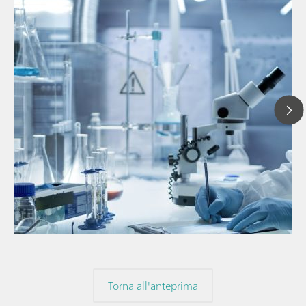
// Articolo
// Spettroscopia nel vicino infrarosso (NIR)
// Misure dirette
Torna all'anteprima