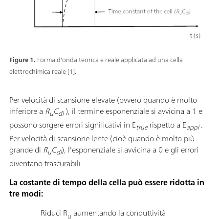
Figure 1.
Forma d'onda teorica e reale applicata ad una cella
elettrochimica reale [1].
Per velocità di scansione elevate (ovvero quando è molto
inferiore a
R
C
), il termine esponenziale si avvicina a 1 e
u
dl
possono sorgere errori significativi in E
rispetto a E
.
true
appl
Per velocità di scansione lente (cioè quando è molto più
grande di
R
C
), l'esponenziale si avvicina a 0 e gli errori
u
dl
diventano trascurabili.
La costante di tempo della cella può essere ridotta in
tre modi:
Riduci R
aumentando la conduttività
u