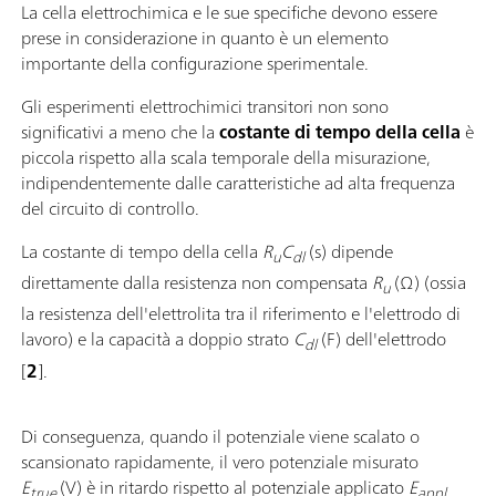
La cella elettrochimica e le sue specifiche devono essere
prese in considerazione in quanto è un elemento
importante della configurazione sperimentale.
Gli esperimenti elettrochimici transitori non sono
significativi a meno che la
costante di tempo della cella
è
piccola rispetto alla scala temporale della misurazione,
indipendentemente dalle caratteristiche ad alta frequenza
del circuito di controllo.
La costante di tempo della cella
R
C
(s) dipende
u
dl
direttamente dalla resistenza non compensata
R
(Ω) (ossia
u
la resistenza dell'elettrolita tra il riferimento e l'elettrodo di
lavoro) e la capacità a doppio strato
C
(F) dell'elettrodo
dl
[
2
].
Di conseguenza, quando il potenziale viene scalato o
scansionato rapidamente, il vero potenziale misurato
E
(V) è in ritardo rispetto al potenziale applicato
E
true
appl