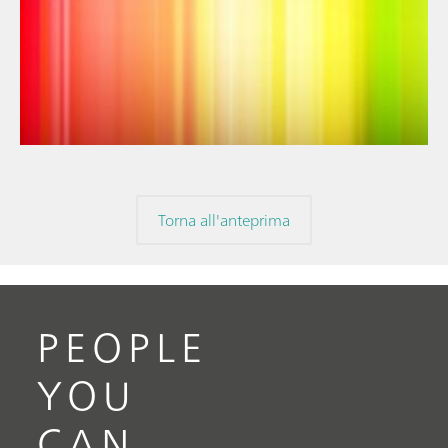
// Articolo
// Spettroscopia nel vicino infrarosso (NIR)
// Spettroelettrochimica
Torna all'anteprima
PEOPLE
YOU
CAN