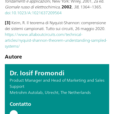
fondamenti e applicazioni
, New York: Wiley, 2001, 2a ed.
Giornale russo di elettrochimica
,
2002
,
38
, 1364–1365.
doi:10.1023/A:1021637209564
[3]
Keim, R. Il teorema di Nyquist-Shannon: comprensione
dei sistemi campionati. Tutto sui circuiti, 26 maggio 2020.
https://www.allaboutcircuits.com/technical-
articles/nyquist-shannon-theorem-understanding-sampled-
systems/
Autore
Dr. Iosif Fromondi
Product Manager and Head of Marketing and Sales
Support
Metrohm Autolab, Utrecht, The Netherlands
Contatto