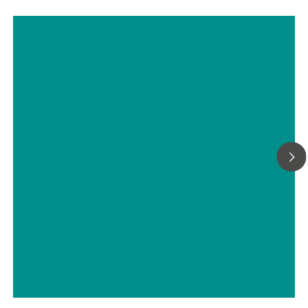
Rilevamento SERS di pesticidi
mediante elettrodi serigrafati
// Erbicidi, Fungicidi, Pesticidi
// Istruzione e ricerca di base