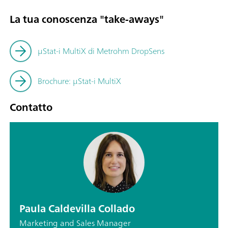
La tua conoscenza "take-aways"
μStat-i MultiX di Metrohm DropSens
Brochure: µStat-i MultiX
Contatto
Paula Caldevilla Collado
Marketing and Sales Manager