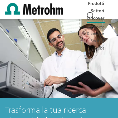
Prodotti
Settori
Discover
Supporto
& Service
Società
Jobs
Trasforma la tua ricerca