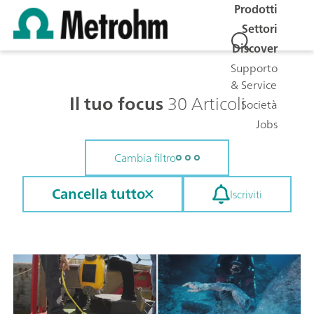
Prodotti
Settori
Discover
Supporto
& Service
Il tuo focus
30 Articoli
Società
Jobs
Cambia filtro
Cancella tutto
Iscriviti