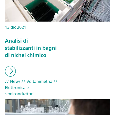
13 dic 2021
Analisi di
stabilizzanti in bagni
di nichel chimico
// News
// Voltammetria
//
Elettronica e
semiconduttori