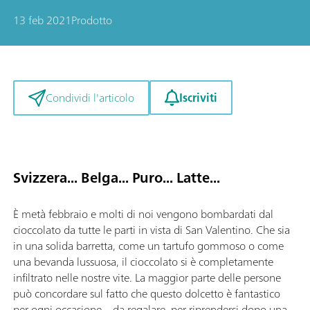
13 feb 2021
Prodotto
Iscriviti
Condividi l'articolo
Svizzera... Belga... Puro... Latte...
È metà febbraio e molti di noi vengono bombardati dal
cioccolato da tutte le parti in vista di San Valentino. Che sia
in una solida barretta, come un tartufo gommoso o come
una bevanda lussuosa, il cioccolato si è completamente
infiltrato nelle nostre vite. La maggior parte delle persone
può concordare sul fatto che questo dolcetto è fantastico
per ogni occasione – da regalare, per riprendersi dopo una