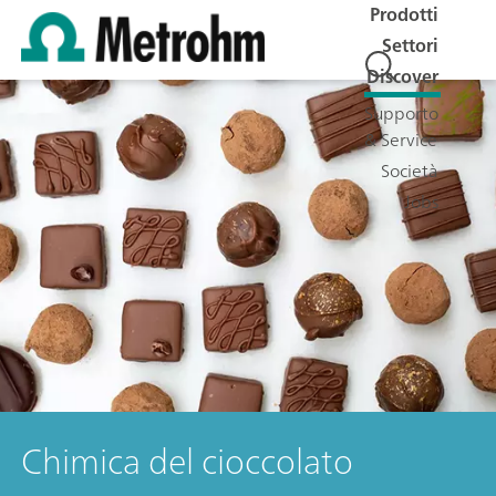
Prodotti
Settori
Discover
Supporto
& Service
Società
Jobs
Chimica del cioccolato