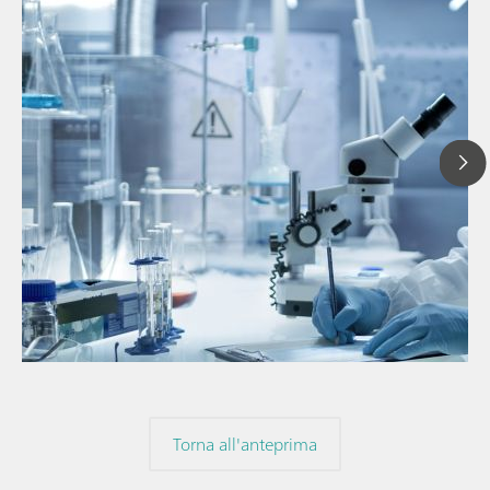
// Articolo
// Spettroscopia nel vicino infrarosso (NIR)
// Misure dirette
Torna all'anteprima