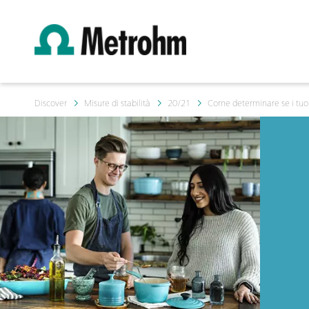
Discover
Misure di stabilità
20/21
Come determinare se i tuoi