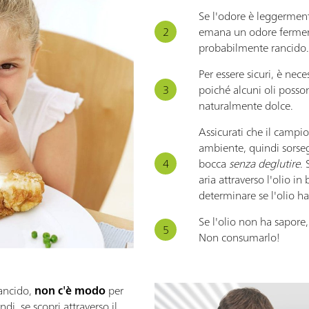
Se l'odore è leggermen
emana un odore fermenta
probabilmente rancido.
Per essere sicuri, è nece
poiché alcuni oli poss
naturalmente dolce.
Assicurati che il campio
ambiente, quindi sorseg
bocca
senza deglutire
. 
aria attraverso l'olio in
determinare se l'olio ha
Se l'olio non ha sapore
Non consumarlo!
rancido,
non c'è modo
per
di, se scopri attraverso il