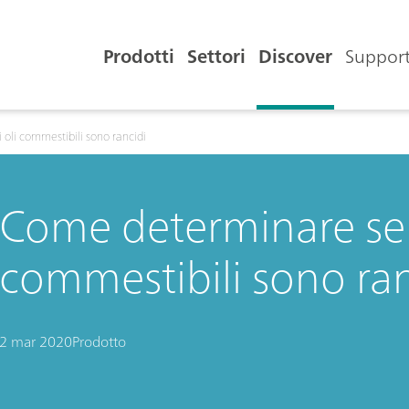
Prodotti
Settori
Discover
Support
 oli commestibili sono rancidi
Come determinare se i
commestibili sono ran
2 mar 2020
Prodotto