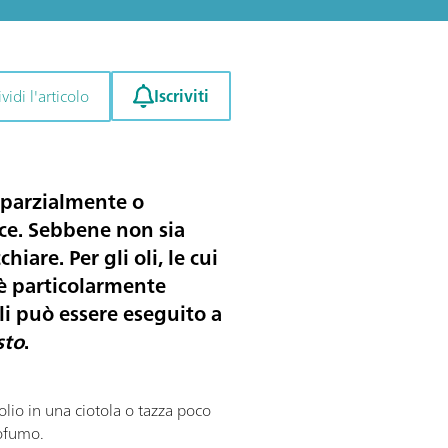
Iscriviti
idi l'articolo
o parzialmente o
uce. Sebbene non sia
iare. Per gli oli, le cui
 è particolarmente
li può essere eseguito a
sto
.
i olio in una ciotola o tazza poco
rofumo.