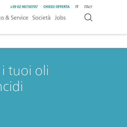
+39 02 96730707
CHIEDI OFFERTA
IT
ITALY
o & Service
Società
Jobs
 tuoi oli
cidi