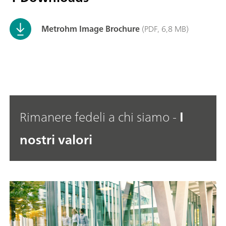
Metrohm Image Brochure
(PDF, 6,8 MB)
Rimanere fedeli a chi siamo -
I
nostri valori