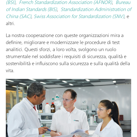
(BSI)
,
French Standardization Association (AFNOR)
,
Bureau
of Indian Standards (BIS)
,
Standardization Administration of
China (SAC)
,
Swiss Association for Standardization (SNV)
, e
altri.
La nostra cooperazione con queste organizzazioni mira a
definire, migliorare e modernizzare le procedure di test
analitici. Questi sforzi, a loro volta, svolgono un ruolo
strumentale nel soddisfare i requisiti di sicurezza, qualità e
sostenibilità e influiscono sulla sicurezza e sulla qualità della
vita.