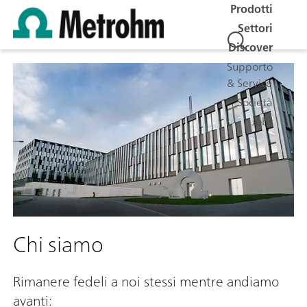
Prodotti
Settori
Discover
Supporto
& Service
Società
Jobs
Chi siamo
Rimanere fedeli a noi stessi mentre andiamo
avanti: