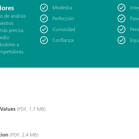
lores
Modestia
Inte
 de análisis
Perfección
Pas
estros
Curiosidad
Pers
más precisa,
medio
Confianza
Equ
ándoles a
ompetidores.
 Values
(PDF, 1,7 MB)
tion
(PDF, 2,4 MB)