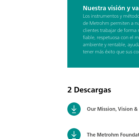
Nuestra visión y va
Los instrumentos y métodos
de Metrohm permiten a nu
clientes trabajar de forma 
fiable, respetuosa con el 
ambiente y rentable, ayud
tener más éxito que sus c
2 Descargas
Our Mission, Vision &
The Metrohm Founda