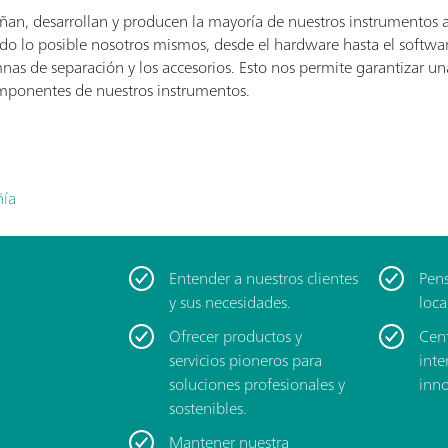
ñan, desarrollan y producen la mayoría de nuestros instrumentos a
o lo posible nosotros mismos, desde el hardware hasta el software,
mnas de separación y los accesorios. Esto nos permite garantizar u
componentes de nuestros instrumentos.
ñía
Entender a nuestros clientes
Pens
y sus necesidades.
loca
Ofrecer productos y
Cent
servicios pioneros para
inte
soluciones profesionales y
inno
sostenibles.
Mantener nuestra