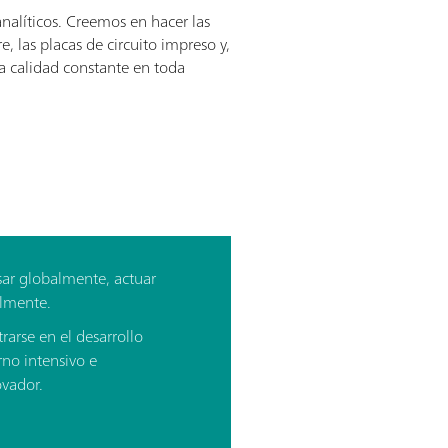
nalíticos. Creemos en hacer las
 las placas de circuito impreso y,
na calidad constante en toda
ar globalmente, actuar
lmente.
rarse en el desarrollo
rno intensivo e
vador.