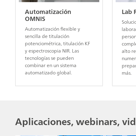
Automatización
Lab 
OMNIS
Soluci
Automatización flexible y
labora
sencilla de titulación
person
potenciométrica, titulación KF
comple
y espectroscopia NIR. Las
alto r
tecnologías se pueden
numero
combinar en un sistema
prepar
automatizado global.
más.
Aplicaciones, webinars, vid