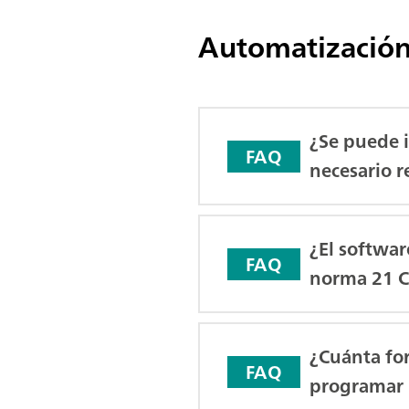
Automatización
¿Se puede i
FAQ
necesario r
¿El softwar
FAQ
norma 21 C
¿Cuánta fo
FAQ
programar l