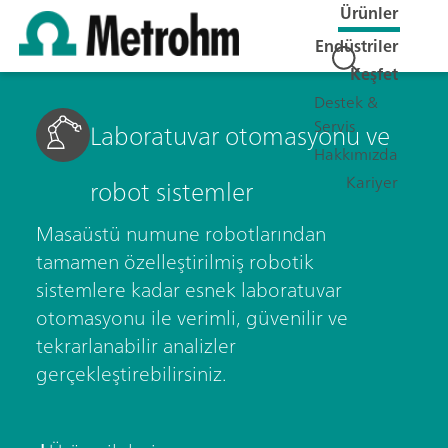
Ürünler
Endüstriler
Keşfet
Destek &
Servis
Laboratuvar otomasyonu ve
Hakkımızda
Kariyer
robot sistemler
Masaüstü numune robotlarından
tamamen özelleştirilmiş robotik
sistemlere kadar esnek laboratuvar
otomasyonu ile verimli, güvenilir ve
tekrarlanabilir analizler
gerçekleştirebilirsiniz.