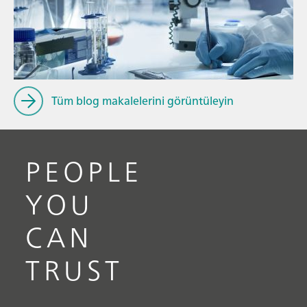
// Makale
// Sıvı İşleme
// Yakıtlar & yenilenebilir yakıtlar
Tüm blog makalelerini görüntüleyin
PEOPLE
YOU
CAN
TRUST