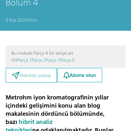
Bölüm 4
9 Kas 2020
Ürün
Bu makale Parça 4 bir seriye ait.
Git
Parça 1
Parça 2
Parça 3
Parça 6
Abone olun
Makaleyi paylaş
Metrohm iyon kromatografinin yıllar
içindeki gelişimini konu alan blog
makalesinin dördüncü bölümünde,
bazı
hibrit analiz
teknikleri
ne odaklanılmaktadır. Bunlar,