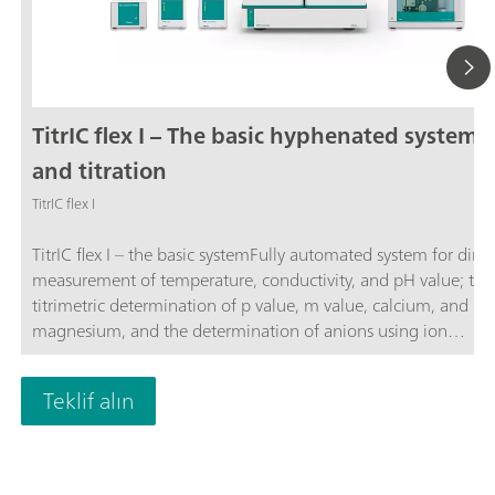
TitrIC flex I – The basic hyphenated system f
and titration
TitrIC flex I
TitrIC flex I – the basic systemFully automated system for direc
measurement of temperature, conductivity, and pH value; the
titrimetric determination of p value, m value, calcium, and
magnesium, and the determination of anions using ion
chromatography following Inline Ultrafiltration.The system co
of the 856 Conductivity Module, three 800 Dosinos, Rod Stirr
Teklif alın
"Sample Robot", OMNIS Titrator, OMNIS Dosing Module, OM
Sample Robot S, and 930 Compact IC Flex Oven/SeS/PP/Deg
sequential suppression, and an IC conductivity detector. The 
is operated using the OMNIS and MagIC Net software