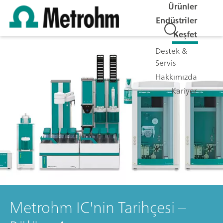
Ürünler
Endüstriler
Keşfet
Destek &
Servis
Hakkımızda
Kariyer
Metrohm IC'nin Tarihçesi –