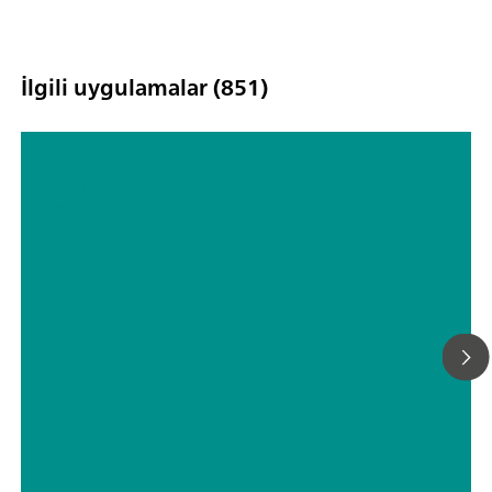
packages.TitrIC flex – the power pack for ion analysis.
İlgili uygulamalar (851)
Hyphenated techniques as modern
detection systems in ion
chromatography
// İçme suyu