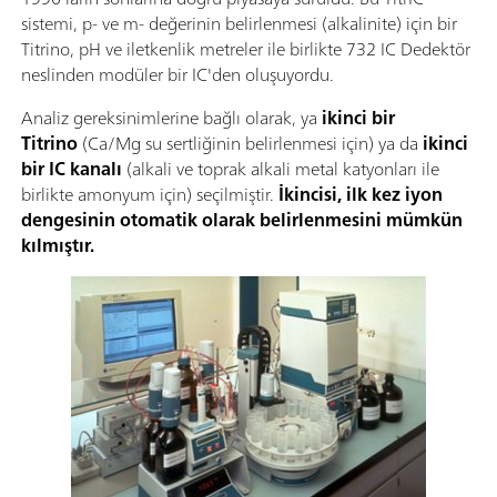
sistemi, p- ve m- değerinin belirlenmesi (alkalinite) için bir
Titrino, pH ve iletkenlik metreler ile birlikte 732 IC Dedektör
neslinden modüler bir IC'den oluşuyordu.
Analiz gereksinimlerine bağlı olarak, ya
ikinci bir
Titrino
(Ca/Mg su sertliğinin belirlenmesi için) ya da
ikinci
bir IC kanalı
(alkali ve toprak alkali metal katyonları ile
birlikte amonyum için) seçilmiştir.
İkincisi, ilk kez iyon
dengesinin otomatik olarak belirlenmesini mümkün
kılmıştır.