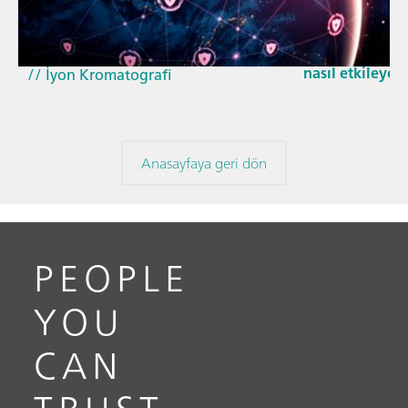
// Makale
Güncellenen G
// Yakın kızıl ötesi spektroskopisi
Cyber Resilienc
(NIRS)
nasıl etkileyec
// İyon Kromatografi
Anasayfaya geri dön
PEOPLE
YOU
CAN