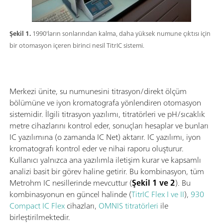
Şekil 1.
1990'ların sonlarından kalma, daha yüksek numune çıktısı için
bir otomasyon içeren birinci nesil TitrIC sistemi.
Merkezi ünite, su numunesini titrasyon/direkt ölçüm
bölümüne ve iyon kromatografa yönlendiren otomasyon
sistemidir. İlgili titrasyon yazılımı, titratörleri ve pH/sıcaklık
metre cihazlarını kontrol eder, sonuçları hesaplar ve bunları
IC yazılımına (o zamanda IC Net) aktarır. IC yazılımı, iyon
kromatografı kontrol eder ve nihai raporu oluşturur.
Kullanıcı yalnızca ana yazılımla iletişim kurar ve kapsamlı
analizi basit bir görev haline getirir. Bu kombinasyon, tüm
Metrohm IC nesillerinde mevcuttur (
Şekil 1 ve 2
). Bu
kombinasyonun en güncel halinde (
TitrIC Flex I ve II
),
930
Compact IC Flex
cihazları,
OMNIS titratörleri
ile
birleştirilmektedir.