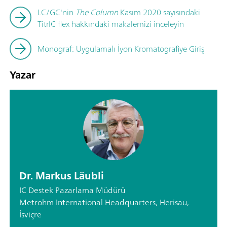
LC/GC'nin
The Column
Kasım 2020 sayısındaki
TitrIC flex hakkındaki makalemizi inceleyin
Monograf: Uygulamalı İyon Kromatografiye Giriş
Yazar
Dr. Markus Läubli
IC Destek Pazarlama Müdürü
Metrohm International Headquarters, Herisau,
İsviçre