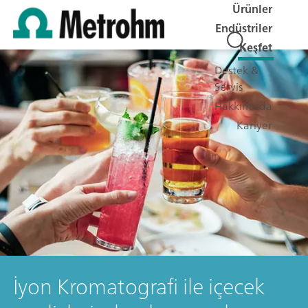
Ürünler
Endüstriler
Keşfet
Destek &
Servis
Hakkımızda
Kariyer
İyon Kromatografi ile içecek