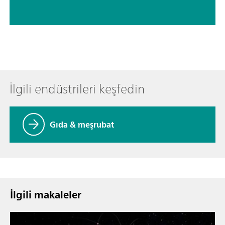
İlgili endüstrileri keşfedin
Gıda & meşrubat
İlgili makaleler