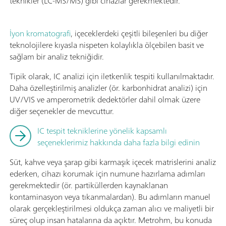
teknikler (LC-MS/MS) gibi cihazlar gerekmektedir.
İyon kromatografi
, içeceklerdeki çeşitli bileşenleri bu diğer
teknolojilere kıyasla nispeten kolaylıkla ölçebilen basit ve
sağlam bir analiz tekniğidir.
Tipik olarak, IC analizi için iletkenlik tespiti kullanılmaktadır.
Daha özelleştirilmiş analizler (ör. karbonhidrat analizi) için
UV/VIS ve amperometrik dedektörler dahil olmak üzere
diğer seçenekler de mevcuttur.
IC tespit tekniklerine yönelik kapsamlı
seçeneklerimiz hakkında daha fazla bilgi edinin
Süt, kahve veya şarap gibi karmaşık içecek matrislerini analiz
ederken, cihazı korumak için numune hazırlama adımları
gerekmektedir (ör. partiküllerden kaynaklanan
kontaminasyon veya tıkanmalardan). Bu adımların manuel
olarak gerçekleştirilmesi oldukça zaman alıcı ve maliyetli bir
süreç olup insan hatalarına da açıktır. Metrohm, bu konuda