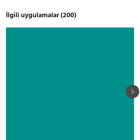
İlgili uygulamalar (200)
Hyphenated techniques as modern
detection systems in ion
chromatography
// İçme suyu
// Bor, silikon, germanyum, arsenik, selenyum, antimon, tellür