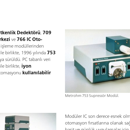
etkenlik Dedektörü
,
709
rkezi
ve
766 IC Oto-
vı işleme modüllerinden
le birlikte, 1996 yılında
753
ya sürüldü. PC tabanlı veri
le birlikte,
iyon
tomasyonu
kullanılabilir
Metrohm 753 Supressör Modül.
Modüler IC son derece esnek ol
otomasyon fırsatlarına olanak 
basit ve günlük uygulamalar için