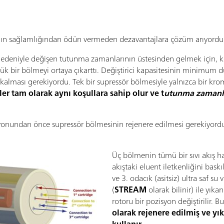
mın sağlamlığından ödün vermeden dezavantajlara çözüm arıyordu
 nedeniyle değişen tutunma zamanlarının üstesinden gelmek için, 
üçük bir bölmeyi ortaya çıkarttı. Değiştirici kapasitesinin minimu
 kalması gerekiyordu. Tek bir supressör bölmesiyle yalnızca bir k
er tam olarak aynı koşullara sahip olur ve t
utunma zamanla
iyonundan önce supressör bölmesinin rejenere edilmesi gerekiyor
Üç bölmenin tümü bir sıvı akış hat
akıştaki eluent iletkenliğini baskı
ve 3. odacık (asitsiz) ultra saf su
(
STREAM
olarak bilinir) ile yık
rotoru bir pozisyon değiştirilir. Bu
olarak rejenere edilmiş ve yı