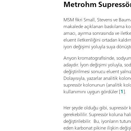
Metrohm Supressö
MSM fikri Small, Stevens ve Baum
makalede açıklanan baskılama k
amacı, ayırma sonrasında ve iletke
eluent iletkenliğini ortadan kaldı
iyon değişimi yoluyla suya dönüştü
Anyon kromatografisinde, sodyum 
adaydır. İyon değişimi yoluyla, s
değiştirilmesi sonucu eluent yalnı
Dolayısıyla, yazarlar analitik kolon
supressör kolonunun (analitik kolon
kullanımını uygun gördüler
[
1
].
Her şeyde olduğu gibi, supressör 
gerekebililir. Supressör koluna ha
değiştirilebilir. Bu, iyonların tu
eden karbonat pikine ilişkin değişi