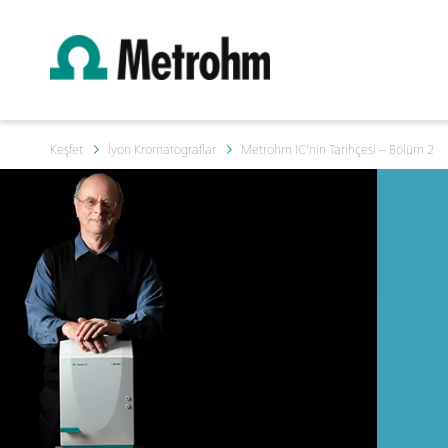
Keşfet
İyon Kromatograflar
Metrohm IC'nin Tarihçesi – Bölüm 2