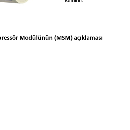
kullanır
.
pressör Modülünün (MSM) açıklaması