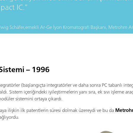
pact IC.
lwig Schäfer,
emekli Ar-Ge İyon Kromatografi Başkanı, Metrohm A
 Sistemi – 1996
ntegratörler (başlangıçta integratörler ve daha sonra PC tabanlı integ
ldı. Sistem içeriğindeki iyileştirmelerin yanı sıra, ek sıvı işleme ar
odüler sistemini ortaya çıkardı.
a ilişkin ilk patentlerin süresi dolmak üzereydi ve bu da
Metroh
ağlıyordu.