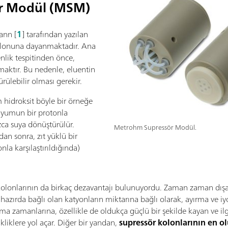
r Modül (MSM)
ann [
1
] tarafından yazılan
olonuna dayanmaktadır. Ana
nlik tespitinden önce,
rmaktır. Bu nedenle, eluentin
rülebilir olması gerekir.
hidroksit böyle bir örneğe
odyumun bir protonla
zca suya dönüştürülür.
Metrohm Supressör Modül.
dan sonra, zıt yüklü bir
la karşılaştırıldığında)
kolonlarının da birkaç dezavantajı bulunuyordu. Zaman zaman dışa
lihazırda bağlı olan katyonların miktarına bağlı olarak, ayırma ve i
tunma zamanlarına, özellikle de oldukça güçlü bir şekilde kayan ve i
kliklere yol açar. Diğer bir yandan,
supressör kolonlarının en o