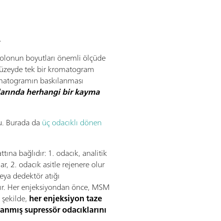
.
kolonun boyutları önemli ölçüde
m düzeyde tek bir kromatogram
romatogramın baskılanması
rında herhangi bir kayma
du. Burada da
üç odacıklı dönen
tına bağlıdır: 1. odacık, analitik
lar, 2. odacık asitle rejenere olur
 veya dedektör atığı
anır. Her enjeksiyondan önce, MSM
 şekilde,
her enjeksiyon taze
kanmış supressör odacıklarını