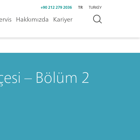
+90 212 279 2036
TR
TURKEY
ervis
Hakkımızda
Kariyer
çesi – Bölüm 2