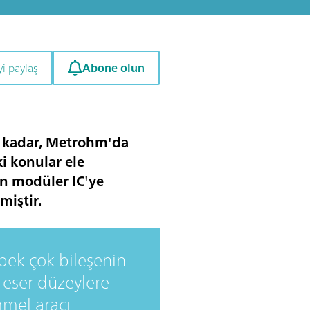
Abone olun
i paylaş
na kadar, Metrohm'da
ki konular ele
an modüler IC'ye
miştir.
 pek çok bileşenin
n eser düzeylere
mel aracı