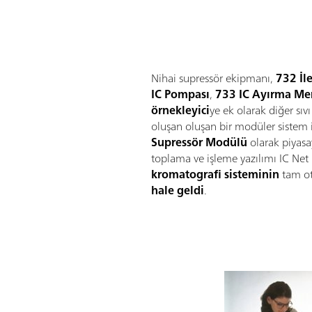
Nihai supressör ekipmanı,
732 İl
IC Pompası
,
733 IC Ayırma Me
örnekleyici
ye ek olarak diğer sı
oluşan oluşan bir modüler sistem i
Supressör Modülü
olarak piyasa
toplama ve işleme yazılımı IC Net i
kromatografi sisteminin
tam o
hale geldi
.