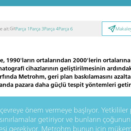
Git
e ait.
Parça 1
Parça 3
Parça 4
Parça 6
Makaley
e, 1990'ların ortalarından 2000'lerin ortaları
matografi cihazlarının geliştirilmesinin ardında
arfında Metrohm, geri plan baskılamasını azalt
nda pazara daha güçlü tespit yöntemleri getir
 çevreye önem vermeye başlıyor. Yetkililer
l sınırlamalar getiriyor ve bunların çoğunu
mesi gerekiyor. Metrohm bunun için mükem