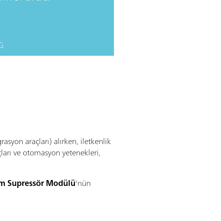
G
rasyon araçları) alırken, iletkenlik
açları ve otomasyon yetenekleri,
m Supressör Modülü
'nün