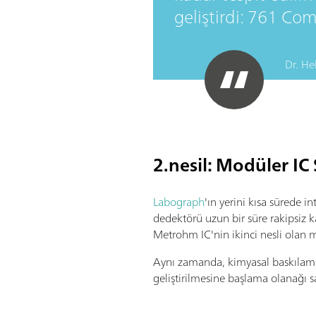
geliştirdi: 761 Com
Dr. He
2.nesil: Modüler IC
Labograph
'ın yerini kısa sürede i
dedektörü uzun bir süre rakipsiz ka
Metrohm IC'nin ikinci nesli olan m
Aynı zamanda, kimyasal baskılamay
geliştirilmesine başlama olanağı s