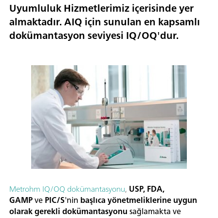
Uyumluluk Hizmetlerimiz içerisinde yer
almaktadır. AIQ için sunulan en kapsamlı
dokümantasyon seviyesi IQ/OQ'dur.
Metrohm IQ/OQ dokümantasyonu
,
USP, FDA,
GAMP
ve
PIC/S
'nin
başlıca yönetmeliklerine uygun
olarak gerekli dokümantasyonu
sağlamakta ve