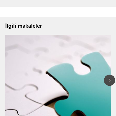
İlgili makaleler
// Makale
// Gıda & meşrubat
// Hammaddeler