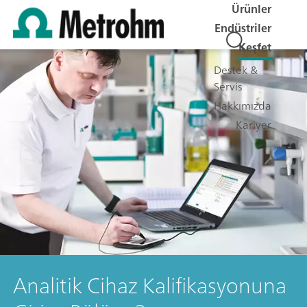
Ürünler
Endüstriler
Keşfet
Destek &
Servis
Hakkımızda
Kariyer
Analitik Cihaz Kalifikasyonuna