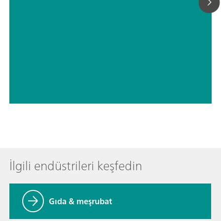
// Aktif farmasötik bileşenler (API'ler)
// Kimyasal
İlgili endüstrileri keşfedin
Gıda & meşrubat