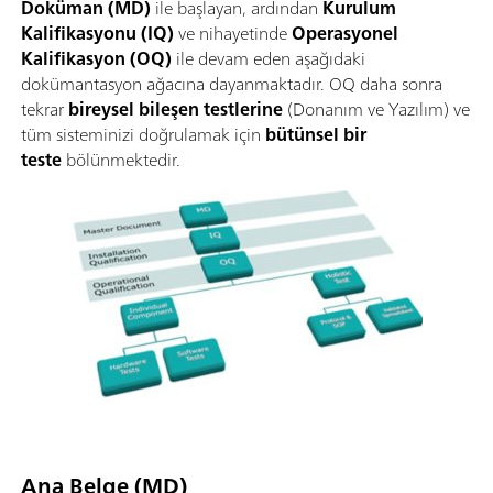
Doküman (MD)
ile başlayan, ardından
Kurulum
Kalifikasyonu (IQ)
ve nihayetinde
Operasyonel
Kalifikasyon (OQ)
ile devam eden aşağıdaki
dokümantasyon ağacına dayanmaktadır. OQ daha sonra
tekrar
bireysel bileşen testlerine
(Donanım ve Yazılım) ve
tüm sisteminizi doğrulamak için
bütünsel bir
teste
bölünmektedir.
Ana Belge (MD)