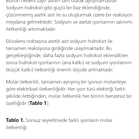
Bunun nedeni zayıf asidin tam olarak ayrışmamasıdır.
Sodyum hidroksit gibi güçlü bir baz eklendiğinde,
çözünmemiş asetik asit ile su oluşturmak üzere bir reaksiyon
meydana gelmektedir. Sodyum ve asetat iyonlarının salınımı
iletkenliği artırmaktadır.
Ekivalens noktasına asetik asit sodyum hidroksit ile
tamamen reaksiyona girdiğinde ulaşılmaktadır. Bu
gerçekleştiğinde, daha fazla sodyum hidroksit eklendikten
sonra hidroksit iyonlarının (ana katkı) ve sodyum iyonlarının
(küçük katkı) iletkenliği önemli ölçüde artmaktadır.
Molar iletkenlik, tamamen ayrışmış bir iyonun molariteye
göre elektriksel iletkenliğidir. Her iyon türü elektriği farklı
şekilde ilettiğinden, molar iletkenlik her birinin benzersiz bir
özelliğidir (
Tablo 1
).
Tablo 1.
Sonsuz seyreltmede farklı iyonların molar
iletkenliği.