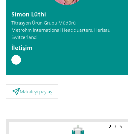
Simon Lüthi
Titrasyon Ürün Grubu Müdürü
Metrohm International Headquarters, Herisau,
Switzerland
İletişim
Makaleyi paylaş
2
/
5