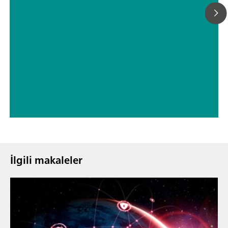
// ASTM D5798
// Askeri
İlgili makaleler