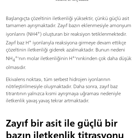
Başlangıçta çözeltinin iletkenliği yüksektir, çünkü güçlü asit
tamamen ayrışmaktadır. Zayıf bazın eklenmesiyle amonyum
+
iyonlarını (NH4
) oluşturan bir reaksiyon tetiklenmektedir.
+
Zayıf baz H
iyonlarıyla reaksiyona girmeye devam ettikçe
çözeltinin iletkenliği giderek azalmaktadır. Bunun nedeni
+
+
NH
'nın molar iletkenliğinin H
'nınkinden çok daha düşük
4
olmasıdır.
Ekivalens noktası, tüm serbest hidrojen iyonlarının
nötrleştirilmesiyle oluşmaktadır. Daha sonra, zayıf baz
titrantının yalnızca kısmi ayrışmaya uğraması nedeniyle
iletkenlik yavaş yavaş tekrar artmaktadır.
Zayıf bir asit ile güçlü bir
bazın iletkenlik titrasyonu