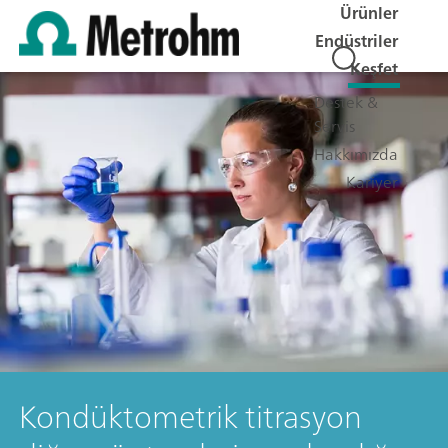
Ürünler
Endüstriler
Keşfet
Destek &
Servis
Hakkımızda
Kariyer
Kondüktometrik titrasyon