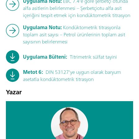
Uygulama Notu:
EBC 7.4'e göre şerbetçi otunda
alfa asitlerin belirlenmesi – Şerbetçiotu alfa asit
içeriğini tespit etmek için kondüktometrik titrasyon
Uygulama Notu:
Kondüktometrik titrasyonla
toplam asit sayısı – Petrol ürünlerinin toplam asit
sayısının belirlenmesi
Uygulama Bülteni:
Titrimetrik sülfat tayini
Metot 6:
DIN 53127'ye uygun olarak baryum
asetatla kondüktometrik titrasyon
Yazar