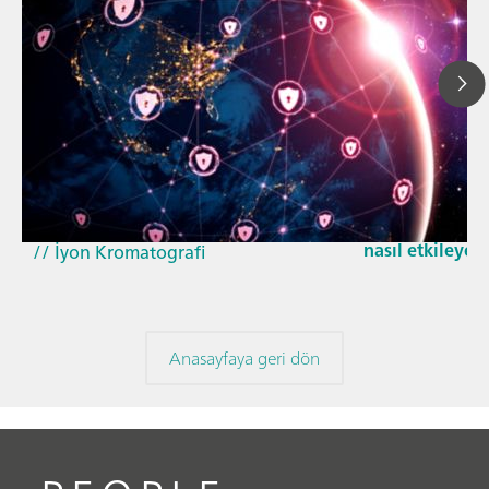
29 Nis 2026
// Makale
Güncellenen G
// Yakın kızıl ötesi spektroskopisi
Cyber Resilienc
(NIRS)
nasıl etkileyec
// İyon Kromatografi
Anasayfaya geri dön