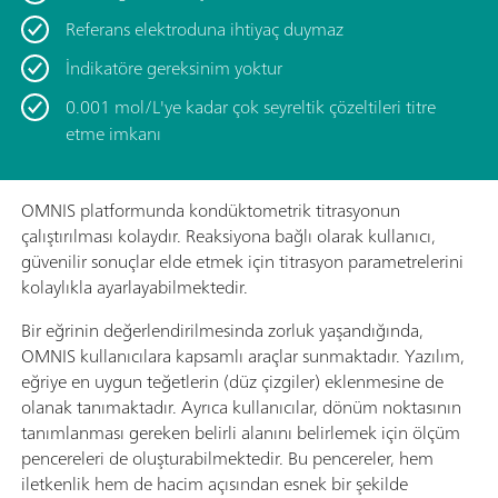
Referans elektroduna ihtiyaç duymaz
İndikatöre gereksinim yoktur
0.001 mol/L'ye kadar çok seyreltik çözeltileri titre
etme imkanı
OMNIS platformunda kondüktometrik titrasyonun
çalıştırılması kolaydır. Reaksiyona bağlı olarak kullanıcı,
güvenilir sonuçlar elde etmek için titrasyon parametrelerini
kolaylıkla ayarlayabilmektedir.
Bir eğrinin değerlendirilmesinda zorluk yaşandığında,
OMNIS kullanıcılara kapsamlı araçlar sunmaktadır. Yazılım,
eğriye en uygun teğetlerin (düz çizgiler) eklenmesine de
olanak tanımaktadır. Ayrıca kullanıcılar, dönüm noktasının
tanımlanması gereken belirli alanını belirlemek için ölçüm
pencereleri de oluşturabilmektedir. Bu pencereler, hem
iletkenlik hem de hacim açısından esnek bir şekilde