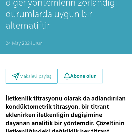
diğer yöntemlerin zorlandığı
durumlarda uygun bir
alternatiftir
24 May 2024
Ürün
Abone olun
Makaleyi paylaş
İletkenlik titrasyonu olarak da adlandırılan
kondüktometrik titrasyon, bir titrant
eklenirken iletkenliğin değişimine
dayanan analitik bir yöntemdir. Çözeltinin
iletkenliğindeki değişiklik her titrant