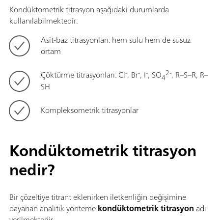
Kondüktometrik titrasyon aşağıdaki durumlarda
kullanılabilmektedir:
Asit-baz titrasyonları: hem sulu hem de susuz
ortam
-
-
-
2-
Çöktürme titrasyonları: Cl
, Br
, I
, SO
, R–S–R, R–
4
SH
Kompleksometrik titrasyonlar
Kondüktometrik titrasyon
nedir?
Bir çözeltiye titrant eklenirken iletkenliğin değişimine
dayanan analitik yönteme
kondüktometrik titrasyon
adı
verilmektedir.