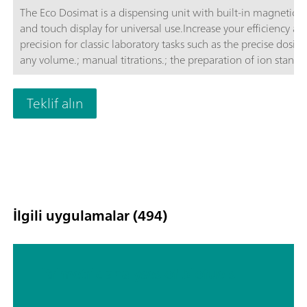
The Eco Dosimat is a dispensing unit with built-in magnetic st
and touch display for universal use.Increase your efficiency an
precision for classic laboratory tasks such as the precise dosing
any volume.; manual titrations.; the preparation of ion standar
controlled dosing with specified dosing rate.; A report in
accordance with GLP can be stored as a PDF or printed out for 
Teklif alın
the activities listed.Including push-button cable for manual tit
and dispensing control.Freely selectable cylinder unit with 5, 
and 50 mL.
İlgili uygulamalar (494)
Titrimetric analyses of biofuels