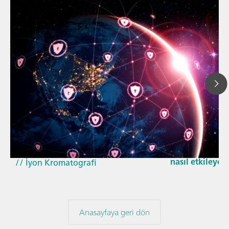
29 Nis 2026
// Makale
Güncellenen G
// Yakın kızıl ötesi spektroskopisi
Cyber Resilienc
(NIRS)
nasıl etkileyec
// İyon Kromatografi
Anasayfaya geri dön