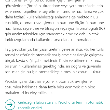
Kontrol esnekliği, bu büretlerin çeşitli sıvı işleme
görevlerinde (örneğin, titrantların veya yardımcı çözeltilerin
eklenmesi, pipetleme, seyreltme, numune hazırlama ve çok
daha fazlası) kullanılabileceği anlamına gelmektedir. Bu
esneklik, otomatik sıvı işlemenin numune ölçümü, numune
hazırlama, seyreltme ve titrasyon veya iyon kromatografi (IC)
gibi analiz teknikleri için standart ekleme de dahil birçok
farklı uygulamada kullanılmasına olanak tanımaktadır.
İlaç, petrokimya, kimyasal üretim, çevre analizi, vb. her türlü
sanayi sektöründe otomatik sıvı işleme cihazlarıyla çalışmak
birçok fayda sağlayabilmektedir. Kesin ve bilinen miktarda
bir sıvının kullanılması gerektiğinde, en doğru ve güvenilir
sonuçlar için bu işin otomatikleştirilmesi bir zorunluluktur.
Petrokimya endüstrisine yönelik otomatik sıvı işleme
çözümleri hakkında daha fazla bilgi edinmek için blog
makalemizi inceleyebilirsiniz.
Geleceğin laboratuvarı: Petrol ürünlerinin otomatik
robotik analizi