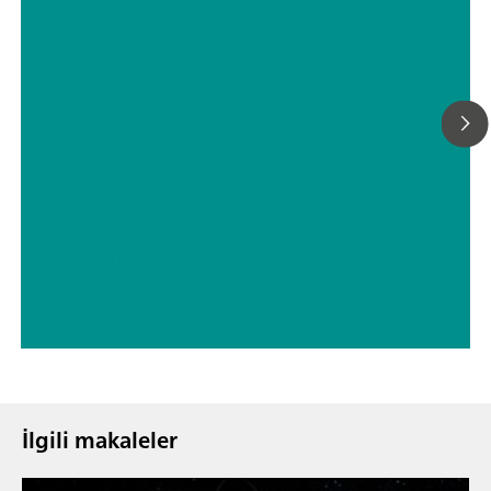
// ASTM D5798
// Askeri
İlgili makaleler