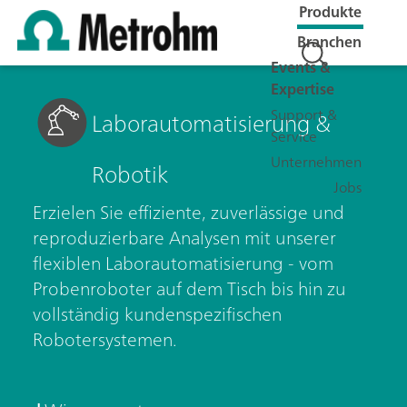
Produkte
Branchen
Events &
Expertise
Support &
Laborautomatisierung &
Service
Unternehmen
Robotik
Jobs
Erzielen Sie effiziente, zuverlässige und
reproduzierbare Analysen mit unserer
flexiblen Laborautomatisierung - vom
Probenroboter auf dem Tisch bis hin zu
vollständig kundenspezifischen
Robotersystemen.