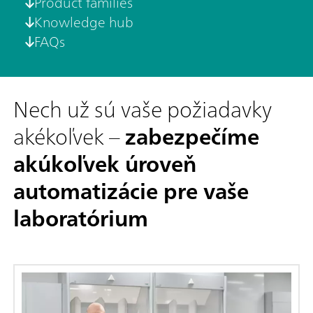
Product families
Knowledge hub
FAQs
Nech už sú vaše požiadavky
akékoľvek –
zabezpečíme
akúkoľvek úroveň
automatizácie pre vaše
laboratórium