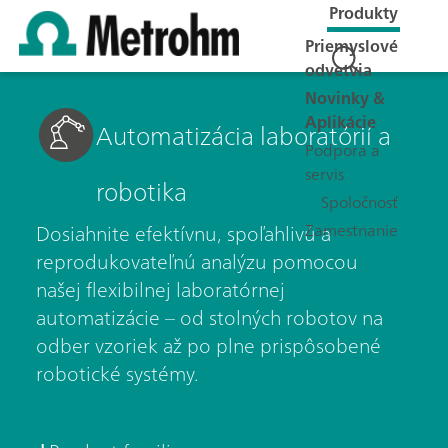
Produkty
Priemyslové
odvetvia
Novinky &
Aplikácie
Automatizácia laboratórií a
Podpora a
servis
robotika
Spoločnosť
Zamestnanie
Dosiahnite efektívnu, spoľahlivú a
reprodukovateľnú analýzu pomocou
našej flexibilnej laboratórnej
automatizácie – od stolných robotov na
odber vzoriek až po plne prispôsobené
robotické systémy.