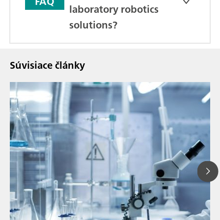
FAQ
laboratory robotics
solutions?
Súvisiace články
13
// Article
P
// Liquid Handling