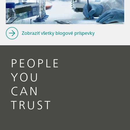
f
// Fuels & renewable fuels
Zobraziť všetky blogové príspevky
PEOPLE
YOU
CAN
TRUST