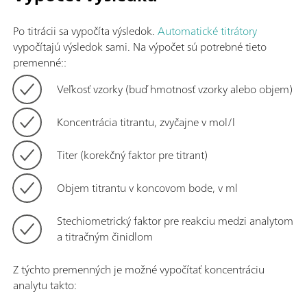
Po titrácii sa vypočíta výsledok.
Automatické titrátory
vypočítajú výsledok sami. Na výpočet sú potrebné tieto
premenné::
Veľkosť vzorky (buď hmotnosť vzorky alebo objem)
Koncentrácia titrantu, zvyčajne v mol/l
Titer (korekčný faktor pre titrant)
Objem titrantu v koncovom bode, v ml
Stechiometrický faktor pre reakciu medzi analytom
a titračným činidlom
Z týchto premenných je možné vypočítať koncentráciu
analytu takto: