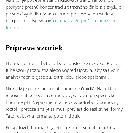
Najskôr je potrebné štandardizovať titrant. Tento krok
poskytne presnú koncentráciu titračného činidla a zvyšuje
presnosť výsledku. Viac o tomto procese sa dozviete v
blogovom príspevku «
Čo treba zvážiť pri štandardizácii
titrantu
».
Príprava vzoriek
Na titráciu musia byť vzorky rozpustené v roztoku. Preto sa
tuhé vzorky rozpustia alebo vopred upravia, aby sa uvoľnil
analyt (napr. digesciou, extrakciou alebo spálením).
Niekedy je potrebné pridať pomocné činidlá. Napríklad
redoxné titrácie sa často musia vykonávať pri špecifickej
hodnote pH. Nepriame titrácie vždy potrebujú pomocný
roztok, pretože analyt sa musí previesť do reaktívnej formy.
Táto reaktívna forma sa potom titruje.
Pri spätných titráciách (alebo reziduálnych titráciách) sa