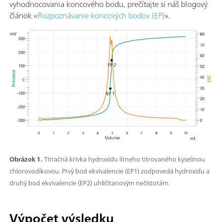
vyhodnocovania koncového bodu, prečítajte si náš blogový
článok «
Rozpoznávanie koncových bodov (EP)
».
Obrázok 1.
Titračná krivka hydroxidu lítneho titrovaného kyselinou
chlorovodíkovou. Prvý bod ekvivalencie (EP1) zodpovedá hydroxidu a
druhý bod ekvivalencie (EP2) uhličitanovým nečistotám.
Výpočet výsledku