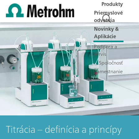
Produkty
Priemyslové
odvetvia
Novinky &
Aplikácie
Podpora a
servis
Spoločnosť
Zamestnanie
Titrácia – definícia a princípy