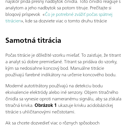
najskôr pridá presný nadbytok činidla. Toto činidlo reaguje s
analytom a jeho nadbytok sa potom titruje. Prečítajte si
blogový príspevok «
Čo je potrebné zvážiť počas spätnej
titrácien
», kde sa dozviete viac o tomto druhu titrácie
Samotná titrácia
Počas titrácie je dôležité vzorku miešať. To zaisťuje, že titrant
a analyt sú dobre premiešané. Titrant sa pridáva do vzorky,
kým sa nedosiahne koncový bod. Manuálne titrácie
používajú farebné indikátory na určenie koncového bodu.
Moderné autotitrátory používajú na detekciu bodu
ekvivalencie elektródy alebo iné senzory. Objem titračného
činidla sa vynesie oproti nameranému signálu, aby sa získala
titračná krivka.
Obrázok 1
ukazuje krivku acidobázickej
titrácie s uhličitanovými nečistotami.
Ak sa chcete dozvedieť viac o rôznych spôsoboch