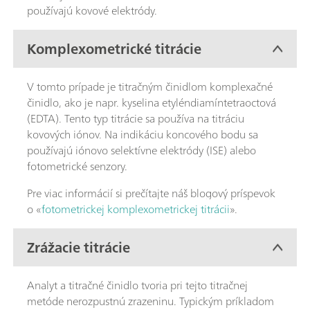
používajú kovové elektródy.
Komplexometrické titrácie
V tomto prípade je titračným činidlom komplexačné
činidlo, ako je napr. kyselina etyléndiamíntetraoctová
(EDTA). Tento typ titrácie sa používa na titráciu
kovových iónov. Na indikáciu koncového bodu sa
používajú iónovo selektívne elektródy (ISE) alebo
fotometrické senzory.
Pre viac informácií si prečítajte náš blogový príspevok
o «
fotometrickej komplexometrickej titrácii
».
Zrážacie titrácie
Analyt a titračné činidlo tvoria pri tejto titračnej
metóde nerozpustnú zrazeninu. Typickým príkladom