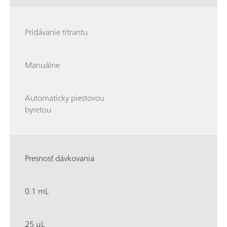
Prídávanie titrantu
Manuálne
Automaticky piestovou
byretou
Presnosť dávkovania
0.1 mL
25 µL