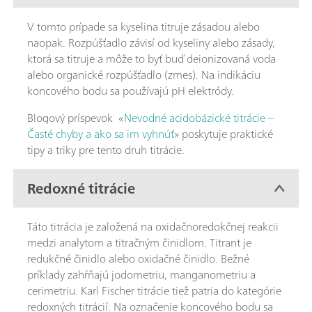
V tomto prípade sa kyselina titruje zásadou alebo
naopak. Rozpúšťadlo závisí od kyseliny alebo zásady,
ktorá sa titruje a môže to byť buď deionizovaná voda
alebo organické rozpúšťadlo (zmes). Na indikáciu
koncového bodu sa používajú pH elektródy.
Blogový príspevok «
Nevodné acidobázické titrácie –
Časté chyby a ako sa im vyhnúť
» poskytuje praktické
tipy a triky pre tento druh titrácie.
Redoxné titrácie
Táto titrácia je založená na oxidačnoredokčnej reakcii
medzi analytom a titračným činidlom. Titrant je
redukčné činidlo alebo oxidačné činidlo. Bežné
príklady zahŕňajú jodometriu, manganometriu a
cerimetriu. Karl Fischer titrácie tiež patria do kategórie
redoxných titrácií. Na označenie koncového bodu sa